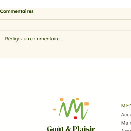
Commentaires
Rédigez un commentaire...
Morosil bienfaits : l'actif
Salade rap
naturel à base d'orange
pomme et 
sanguine pour sculpter
votre silhouette
ME
Accu
Ma 
Goût & Plaisir
Acc