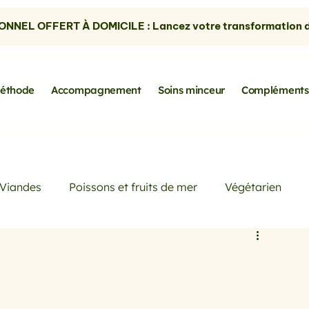
NNEL OFFERT À DOMICILE : Lancez votre transformation dè
éthode
Accompagnement
Soins minceur
Compléments
Viandes
Poissons et fruits de mer
Végétarien
Petits déjeuners
Actualités
Conseils de Pros
rtes
les avocats
la cuisine sans gluten