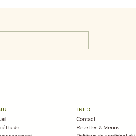
ide d’avocat,
Menus du 3 au 7 août
crevettes
2026
NU
INFO
eil
Contact
méthode
Recettes & Menus
ompagnement
Politique de confidentialit