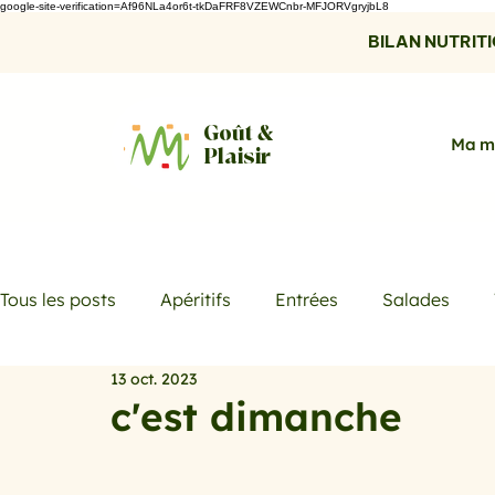
google-site-verification=Af96NLa4or6t-tkDaFRF8VZEWCnbr-MFJORVgryjbL8
BILAN NUTRITIO
Goût &
Ma m
Plaisir
Tous les posts
Apéritifs
Entrées
Salades
13 oct. 2023
Desserts
Boissons
Les menus de la semaine
c'est dimanche
Promotions
Recettes fraicheur
Quiches et ta