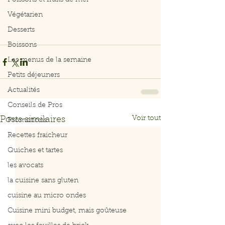
Poissons et fruits de mer
Végétarien
Desserts
Boissons
Les menus de la semaine
Petits déjeuners
Actualités
Conseils de Pros
Voir tout
Posts similaires
Promotions
Recettes fraicheur
Quiches et tartes
les avocats
la cuisine sans gluten
cuisine au micro ondes
Cuisine mini budget, mais goûteuse