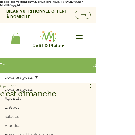
google-site-verification=Af96NLa4or6t-tkDaFRF8VZEWCnbr-
MFJORVgryjbL8
BILAN NUTRITIONNEL OFFERT
À DOMICILE
Goût & Plaisir
Post
Tous les posts
6 juil. 2023
Tous les posts
c'est dimanche
Apéritifs
Entrées
Salades
Viandes