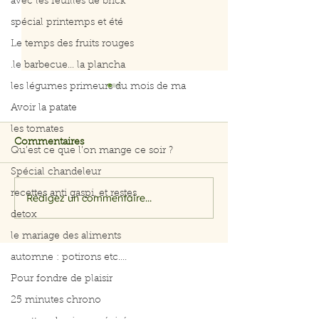
avec les feuilles de brick
spécial printemps et été
Le temps des fruits rouges
.le barbecue... la plancha
les légumes primeurs du mois de ma
Avoir la patate
les tomates
Commentaires
Qu’est ce que l’on mange ce soir ?
Spécial chandeleur
recettes anti gaspi, et restes
Rédigez un commentaire...
Salade rapide d’avocat,
Menus du 3 au 
pomme et crevettes
2026
detox
le mariage des aliments
automne : potirons etc....
Pour fondre de plaisir
25 minutes chrono