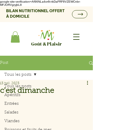
google-site-verification=Af96NLa4or6t-tkDaFRF8VZEWCnbr-
MFJORVgryjbL8
BILAN NUTRITIONNEL OFFERT
À DOMICILE
Goût & Plaisir
Post
Tous les posts
13 juil. 2023
Tous les posts
c'est dimanche
Apéritifs
Entrées
Salades
Viandes