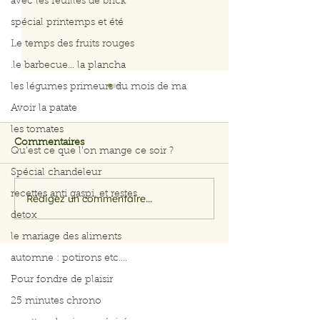
avec les feuilles de brick
spécial printemps et été
Le temps des fruits rouges
.le barbecue... la plancha
les légumes primeurs du mois de ma
Avoir la patate
les tomates
Commentaires
Qu’est ce que l’on mange ce soir ?
Curry de poule
Spécial chandeleur
recettes anti gaspi, et restes
Rédigez un commentaire...
Menus du 3 au 7 août
2026
detox
le mariage des aliments
automne : potirons etc....
Pour fondre de plaisir
25 minutes chrono