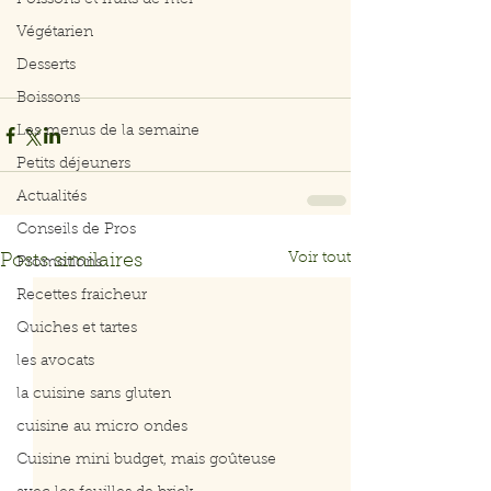
Poissons et fruits de mer
Végétarien
Desserts
Boissons
Les menus de la semaine
Petits déjeuners
Actualités
Conseils de Pros
Voir tout
Posts similaires
Promotions
Recettes fraicheur
Quiches et tartes
les avocats
la cuisine sans gluten
cuisine au micro ondes
Cuisine mini budget, mais goûteuse