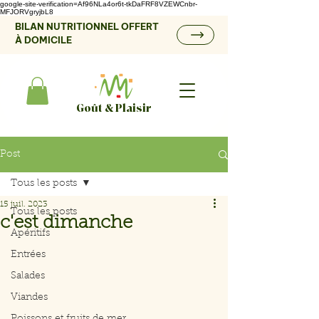
google-site-verification=Af96NLa4or6t-tkDaFRF8VZEWCnbr-
MFJORVgryjbL8
BILAN NUTRITIONNEL OFFERT
À DOMICILE
Goût & Plaisir
Post
Tous les posts
15 juil. 2023
Tous les posts
c'est dimanche
Apéritifs
Entrées
Salades
Viandes