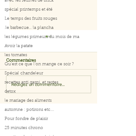
avec les feuilles de brick
spécial printemps et été
Le temps des fruits rouges
.le barbecue... la plancha
les légumes primeurs du mois de ma
Avoir la patate
les tomates
Commentaires
Qu’est ce que l’on mange ce soir ?
Curry de poule
Spécial chandeleur
recettes anti gaspi, et restes
Rédigez un commentaire...
Menus du 3 au 7 août
2026
detox
le mariage des aliments
automne : potirons etc....
Pour fondre de plaisir
25 minutes chrono