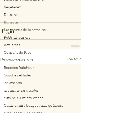
Poissons et fruits de mer
Végétarien
Desserts
Boissons
Les menus de la semaine
Petits déjeuners
Actualités
Conseils de Pros
Voir tout
Posts similaires
Promotions
Recettes fraicheur
Quiches et tartes
les avocats
la cuisine sans gluten
cuisine au micro ondes
Cuisine mini budget, mais goûteuse