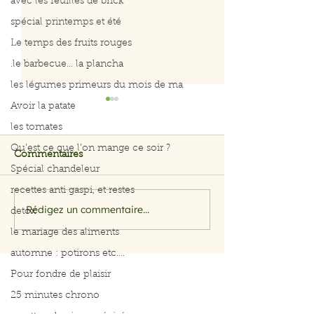
avec les feuilles de brick
spécial printemps et été
Le temps des fruits rouges
.le barbecue... la plancha
les légumes primeurs du mois de ma
Avoir la patate
les tomates
Qu’est ce que l’on mange ce soir ?
Commentaires
Spécial chandeleur
c'est le printemps
c'est le printem
recettes anti gaspi, et restes
Rédigez un commentaire...
detox
le mariage des aliments
automne : potirons etc....
Pour fondre de plaisir
25 minutes chrono