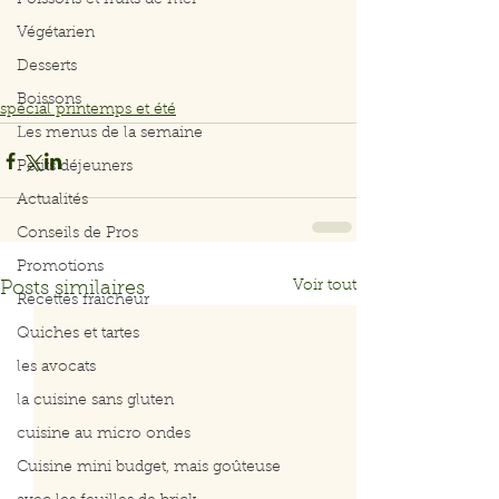
Poissons et fruits de mer
Végétarien
Desserts
Boissons
spécial printemps et été
Les menus de la semaine
Petits déjeuners
Actualités
Conseils de Pros
Promotions
Voir tout
Posts similaires
Recettes fraicheur
Quiches et tartes
les avocats
la cuisine sans gluten
cuisine au micro ondes
Cuisine mini budget, mais goûteuse