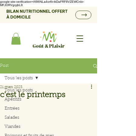
google-site-verification=Af96NLa4or6t-tkDaFRF8VZEWCnbr-
MFJORVgryjbL8
BILAN NUTRITIONNEL OFFERT
À DOMICILE
Goût & Plaisir
Post
Tous les posts
21 mars 2023
Tous les posts
c'est le printemps
Apéritifs
Entrées
Salades
Viandes