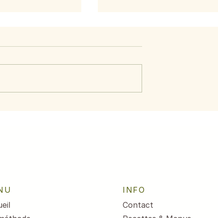
intemps
c'est le printemps
NU
INFO
eil
Contact