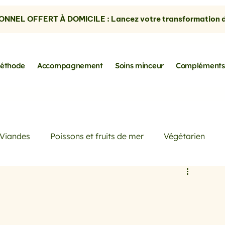
NNEL OFFERT À DOMICILE : Lancez votre transformation dè
éthode
Accompagnement
Soins minceur
Compléments
Viandes
Poissons et fruits de mer
Végétarien
Petits déjeuners
Actualités
Conseils de Pros
rtes
les avocats
la cuisine sans gluten