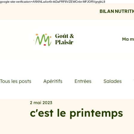
google-site-verification=Af96NLa4or6t-tkDaFRF8VZEWCnbr-MFJORVgryjbL8
BILAN NUTRITIO
Goût &
Ma m
Plaisir
Tous les posts
Apéritifs
Entrées
Salades
2 mai 2023
Desserts
Boissons
Les menus de la semaine
c'est le printemps
Promotions
Recettes fraicheur
Quiches et ta