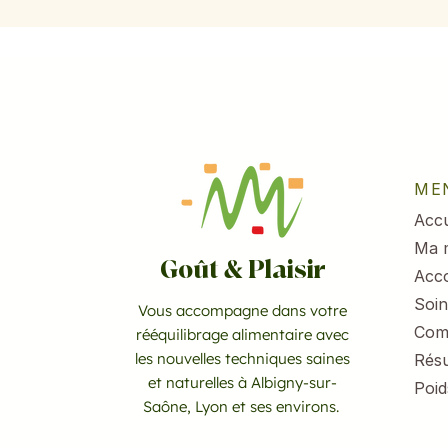
Salade rapide d’avocat,
Menus du 3
pomme et crevettes
2026
ME
Accu
Ma 
Goût & Plaisir
Acc
Soin
Vous accompagne dans votre
Com
rééquilibrage alimentaire avec
les nouvelles techniques saines
Résu
et naturelles à Albigny-sur-
Poid
Saône, Lyon et ses environs.