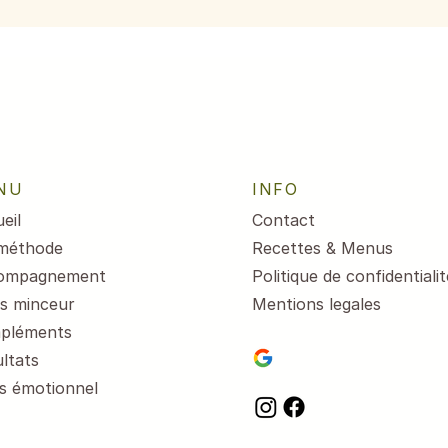
 au 7 août
NU
INFO
eil
Contact
méthode
Recettes & Menus
ompagnement
Politique de confidentialit
s minceur
Mentions legales
pléments
ltats
s émotionnel