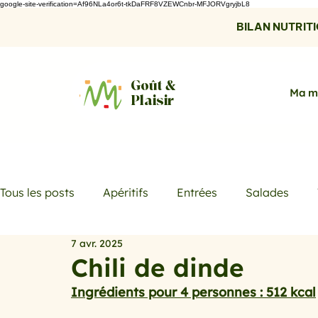
google-site-verification=Af96NLa4or6t-tkDaFRF8VZEWCnbr-MFJORVgryjbL8
BILAN NUTRITIO
Goût &
Ma m
Plaisir
Tous les posts
Apéritifs
Entrées
Salades
7 avr. 2025
Desserts
Boissons
Les menus de la semaine
Chili de dinde
Ingrédients pour 4 personnes : 512 kcal
Promotions
Recettes fraicheur
Quiches et ta