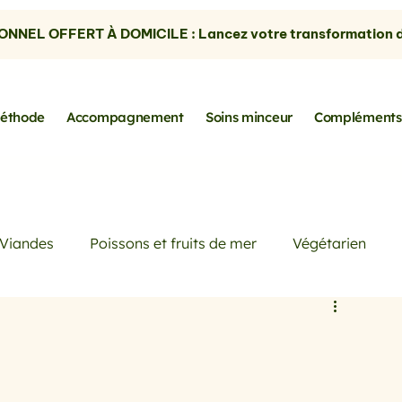
NNEL OFFERT À DOMICILE : Lancez votre transformation dè
éthode
Accompagnement
Soins minceur
Compléments
Viandes
Poissons et fruits de mer
Végétarien
Petits déjeuners
Actualités
Conseils de Pros
rtes
les avocats
la cuisine sans gluten