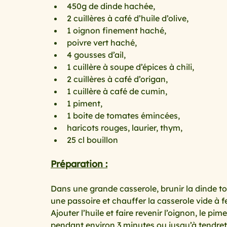
450g de dinde hachée,
2 cuillères à café d’huile d’olive,
1 oignon finement haché, 
cuisine au micro ondes
Cuisine mini budget, mais
poivre vert haché, 
4 gousses d’ail, 
1 cuillère à soupe d’épices à chili,
spécial printemps et été
Le temps des fruits roug
2 cuillères à café d’origan,
1 cuillère à café de cumin, 
1 piment, 
les légumes primeurs du mois de ma
Avoir la pat
1 boite de tomates émincées, 
haricots rouges, laurier, thym, 
25 cl bouillon 
Qu’est ce que l’on mange ce soir ?
Spécial chande
Préparation :
Dans une grande casserole, brunir la dinde to
une passoire et chauffer la casserole vide à 
Ajouter l’huile et faire revenir l’oignon, le pimen
pendant environ 3 minutes ou jusqu’à tendreté