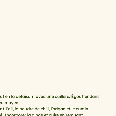
 goûteuse
avec les feuilles de brick
es
.le barbecue... la plancha
ate
les tomates
leur
recettes anti gaspi, et restes
detox
ut en la défaisant avec une cuillère. Égoutter dans 
feu moyen. 
t, l’ail, la poudre de chili, l’origan et le cumin 
. Incorporer la dinde et cuire en remuant 