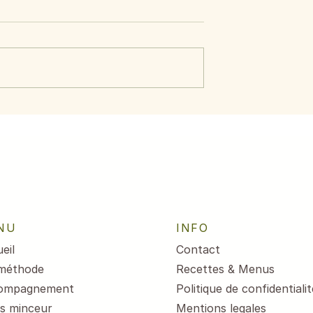
ide d’avocat,
Menus du 3 au 7 août
crevettes
2026
NU
INFO
eil
Contact
méthode
Recettes & Menus
ompagnement
Politique de confidentialit
s minceur
Mentions legales