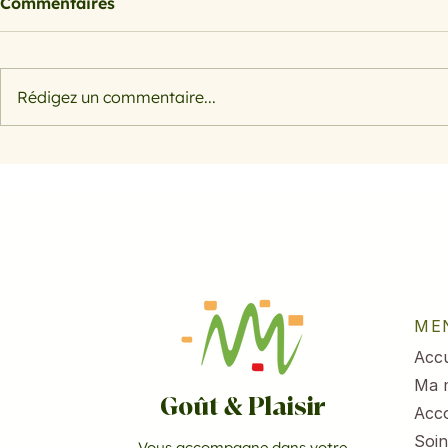
Commentaires
Rédigez un commentaire...
Morosil bienfaits : l'actif
Salade rap
naturel à base d'orange
pomme et 
sanguine pour sculpter
votre silhouette
ME
Accu
Ma 
Goût & Plaisir
Acc
Soin
Vous accompagne dans votre