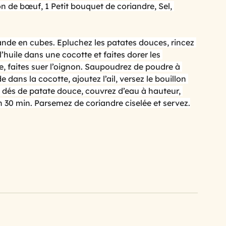
on de bœuf, 1 Petit bouquet de coriandre, Sel, 
 goûteuse
avec les feuilles de brick
viande en cubes. Epluchez les patates douces, rincez 
l’huile dans une cocotte et faites dorer les 
e, faites suer l’oignon. Saupoudrez de poudre à 
es
.le barbecue... la plancha
ans la cocotte, ajoutez l’ail, versez le bouillon 
s dés de patate douce, couvrez d’eau à hauteur, 
n 30 min. Parsemez de coriandre ciselée et servez.
ate
les tomates
leur
recettes anti gaspi, et restes
detox