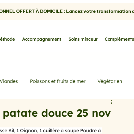
NNEL OFFERT À DOMICILE : Lancez votre transformation dè
éthode
Accompagnement
Soins minceur
Compléments
Viandes
Poissons et fruits de mer
Végétarien
Petits déjeuners
Actualités
Conseils de Pros
 patate douce 25 nov
rtes
les avocats
la cuisine sans gluten
se Ail, 1 Oignon, 1 cuillère à soupe Poudre à 