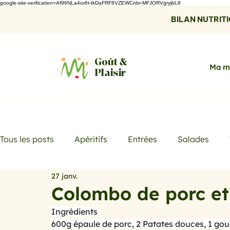
google-site-verification=Af96NLa4or6t-tkDaFRF8VZEWCnbr-MFJORVgryjbL8
BILAN NUTRITIO
Goût &
Ma m
Plaisir
Tous les posts
Apéritifs
Entrées
Salades
27 janv.
Desserts
Boissons
Les menus de la semaine
Colombo de porc et
Ingrédients
Promotions
Recettes fraicheur
Quiches et ta
600g épaule de porc, 2 Patates douces, 1 gous