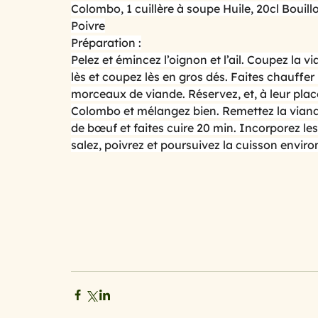
Colombo, 1 cuillère à soupe Huile, 20cl Bouill
Poivre
Préparation :
cuisine au micro ondes
Cuisine mini budget, mais
Pelez et émincez l’oignon et l’ail. Coupez la 
lès et coupez lès en gros dés. Faites chauffer 
morceaux de viande. Réservez, et, à leur plac
spécial printemps et été
Le temps des fruits roug
Colombo et mélangez bien. Remettez la viande d
de bœuf et faites cuire 20 min. Incorporez le
salez, poivrez et poursuivez la cuisson enviro
les légumes primeurs du mois de ma
Avoir la pat
Qu’est ce que l’on mange ce soir ?
Spécial chande