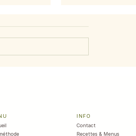
aumon aux
Menu du 29 juin au 3
citron
juillet 2026
NU
INFO
eil
Contact
méthode
Recettes & Menus