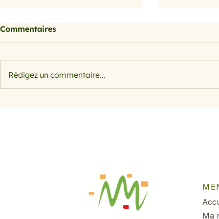
Commentaires
Petits farcis
Rédigez un commentaire...
Filet de s
herbes et 
ME
Accu
Ma 