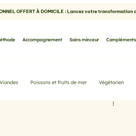
NNEL OFFERT À DOMICILE : Lancez votre transformation dè
éthode
Accompagnement
Soins minceur
Compléments
Viandes
Poissons et fruits de mer
Végétarien
Petits déjeuners
Actualités
Conseils de Pros
rtes
les avocats
la cuisine sans gluten