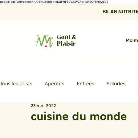
google-site-verification=Af96NLa4or6t-tkDaFRF8VZEWCnbr-MFJORVgryjbL8
BILAN NUTRITIO
Goût &
Ma m
Plaisir
Tous les posts
Apéritifs
Entrées
Salades
23 mai 2022
Desserts
Boissons
Les menus de la semaine
cuisine du monde
Promotions
Recettes fraicheur
Quiches et ta