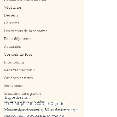
Poissons et fruits de mer
Végétarien
Desserts
Boissons
Les menus de la semaine
Petits déjeuners
Actualités
Conseils de Pros
Promotions
Recettes fraicheur
Quiches et tartes
les avocats
la cuisine sans gluten
Ingrédients :
cuisine au micro ondes
2 escalopes de veau, 100 gr de 
Cuisine mini budget, mais goûteuse
champignons frais, 20 cl de fromage 
blanc 0%, 1 cuillère à soupe de 