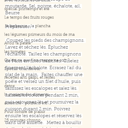
avec les feuilles de brick
moutarde, Sel, poivre, échalote, ail, 
spécial printemps et été
Beurre
Le temps des fruits rouges
.le barbecue... la plancha
Préparation : 
les légumes primeurs du mois de ma
 Coupez les pieds des champignons. 
Avoir la patate
Lavez et séchez lès. Épluchez 
les tomates
l’échalote. Taillez les champignons 
Qu’est ce que l’on mange ce soir ?
de Paris en fines tranches. Ciselez 
finement l’échalote. Écrasez l’ail du 
Spécial chandeleur
plat de la main.  Faites chauffer une 
recettes anti gaspi, et restes
poêle et versez un filet d’huile, puis 
detox
saisissez les escalopes et salez lès. 
le mariage des aliments
Laissez lès colorer pendant 2 min, 
puis retournez lès et poursuivez la 
automne : potirons etc....
cuisson durant 2 min. Poivrez 
Pour fondre de plaisir
ensuite les escalopes et réservez lès 
25 minutes chrono
dans une assiette.  Mettez à bouillir 