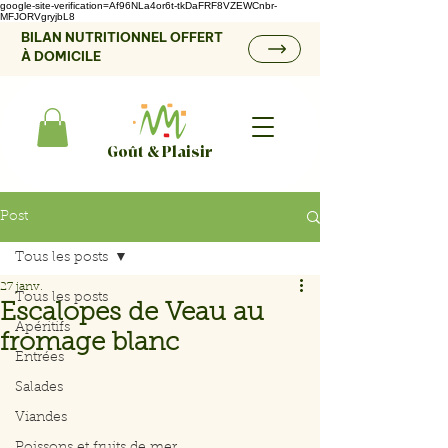
google-site-verification=Af96NLa4or6t-tkDaFRF8VZEWCnbr-
MFJORVgryjbL8
BILAN NUTRITIONNEL OFFERT
À DOMICILE
Goût & Plaisir
Post
Tous les posts
27 janv.
Tous les posts
Escalopes de Veau au
Apéritifs
fromage blanc
Entrées
Salades
Viandes