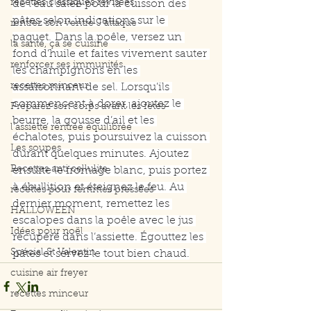
recettes classiques révisées
de l’eau salée pour la cuisson des 
pâtes selon indications sur le 
rentrez son ventre J'attaque
paquet. Dans la poêle, versez un 
la santé, ça se cuisine
fond d’huile et faites vivement sauter 
renforcer ses immunités
les champignons en les 
recettes minceur
assaisonnant de sel. Lorsqu’ils 
commencent à dorer, ajoutez le 
Préparez son corps avant les fêtes
beurre, la gousse d’ail et les 
l'assiette rentrée équilibrée
échalotes, puis poursuivez la cuisson 
Les soupes
durant quelques minutes. Ajoutez 
Recettes anti cellulite
ensuite le fromage blanc, puis portez 
à ébullition et éteignez le feu. Au 
recettes pour femmes pressées
dernier moment, remettez les 
HALLOWEEN
escalopes dans la poêle avec le jus 
Idées pour noël
récupéré dans l’assiette. Égouttez les 
Spécial St Valentin
pâtes et servez le tout bien chaud.
cuisine air freyer
recettes minceur