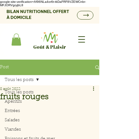
google-site-verification=Af96NLa4or6t-tkDaFRF8VZEWCnbr-
MFJORVgryjbL8
BILAN NUTRITIONNEL OFFERT
À DOMICILE
Goût & Plaisir
Post
Tous les posts
8 août 2022
Tous les posts
fruits rouges
Apéritifs
Entrées
Salades
Viandes