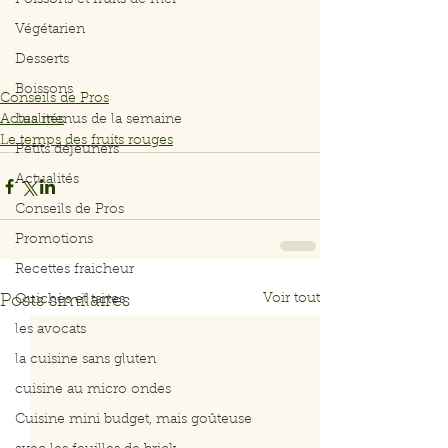
Poissons et fruits de mer
Végétarien
Desserts
Boissons
Conseils de Pros
Actualités
Les menus de la semaine
Le temps des fruits rouges
Petits déjeuners
Actualités
Conseils de Pros
Promotions
Recettes fraicheur
Voir tout
Posts similaires
Quiches et tartes
les avocats
la cuisine sans gluten
cuisine au micro ondes
Cuisine mini budget, mais goûteuse