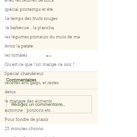
avec les feuilles de brick
spécial printemps et été
Le temps des fruits rouges
.le barbecue... la plancha
les légumes primeurs du mois de ma
Avoir la patate
les tomates
Qu’est ce que l’on mange ce soir ?
Spécial chandeleur
Commentaires
recettes anti gaspi, et restes
detox
le mariage des aliments
Rédigez un commentaire...
Filet de saumon aux
Menu du 29 jui
automne : potirons etc....
herbes et citron
juillet 2026
Pour fondre de plaisir
25 minutes chrono