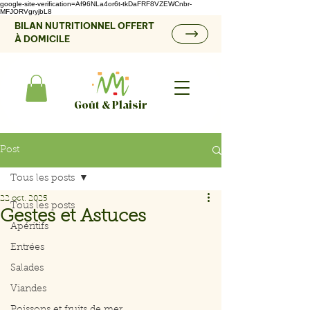
google-site-verification=Af96NLa4or6t-tkDaFRF8VZEWCnbr-
MFJORVgryjbL8
BILAN NUTRITIONNEL OFFERT
À DOMICILE
Goût & Plaisir
Post
Tous les posts
22 oct. 2025
Tous les posts
Gestes et Astuces
Apéritifs
Entrées
Salades
Viandes