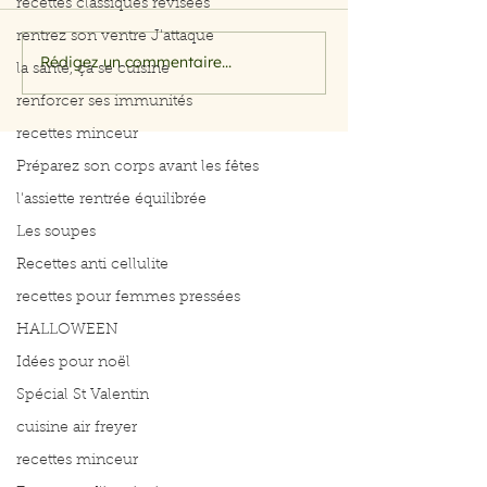
recettes classiques révisées
rentrez son ventre J'attaque
Rédigez un commentaire...
Filet de saumon aux
Menu du 29 jui
la santé, ça se cuisine
herbes et citron
juillet 2026
renforcer ses immunités
recettes minceur
Préparez son corps avant les fêtes
l'assiette rentrée équilibrée
Les soupes
Recettes anti cellulite
recettes pour femmes pressées
HALLOWEEN
Idées pour noël
Spécial St Valentin
cuisine air freyer
recettes minceur