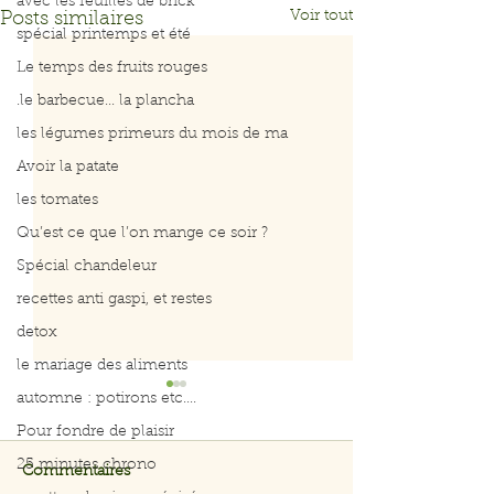
avec les feuilles de brick
Voir tout
Posts similaires
spécial printemps et été
Le temps des fruits rouges
.le barbecue... la plancha
les légumes primeurs du mois de ma
Avoir la patate
les tomates
Qu’est ce que l’on mange ce soir ?
Spécial chandeleur
recettes anti gaspi, et restes
detox
le mariage des aliments
automne : potirons etc....
Pour fondre de plaisir
25 minutes chrono
Commentaires