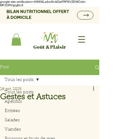
google-site-verification=Af96NLa4or6t-tkDaFRF8VZEWCnbr-
MFJORVgryjbL8
BILAN NUTRITIONNEL OFFERT
À DOMICILE
Goût & Plaisir
Post
Tous les posts
26 oct. 2025
Tous les posts
Gestes et Astuces
Apéritifs
Entrées
Salades
Viandes