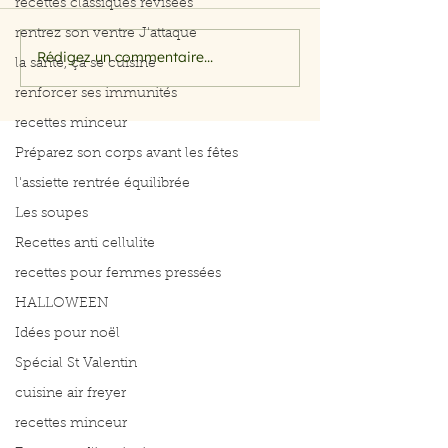
recettes classiques révisées
rentrez son ventre J'attaque
Rédigez un commentaire...
Filet de saumon aux
Menu du 29 jui
la santé, ça se cuisine
herbes et citron
juillet 2026
renforcer ses immunités
recettes minceur
Préparez son corps avant les fêtes
l'assiette rentrée équilibrée
Les soupes
Recettes anti cellulite
recettes pour femmes pressées
HALLOWEEN
Idées pour noël
Spécial St Valentin
cuisine air freyer
recettes minceur