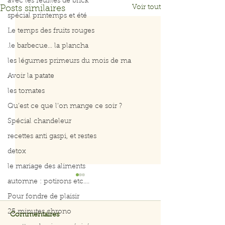
avec les feuilles de brick
Voir tout
Posts similaires
spécial printemps et été
Le temps des fruits rouges
.le barbecue... la plancha
les légumes primeurs du mois de ma
Avoir la patate
les tomates
Qu’est ce que l’on mange ce soir ?
Spécial chandeleur
recettes anti gaspi, et restes
detox
le mariage des aliments
automne : potirons etc....
Pour fondre de plaisir
25 minutes chrono
Commentaires