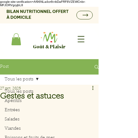
google-site-verification=Af96NLa4or6t-tkDaFRF8VZEWCnbr-
MFJORVgryjbL8
BILAN NUTRITIONNEL OFFERT
À DOMICILE
Goût & Plaisir
Post
Tous les posts
27 oct. 2025
Tous les posts
Gestes et astuces
Apéritifs
Entrées
Salades
Viandes