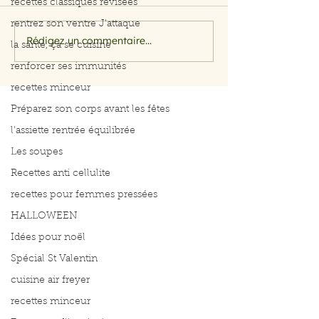
recettes classiques révisées
rentrez son ventre J'attaque
Rédigez un commentaire...
Filet de saumon aux
Menu du 29 jui
la santé, ça se cuisine
herbes et citron
juillet 2026
renforcer ses immunités
recettes minceur
Préparez son corps avant les fêtes
l'assiette rentrée équilibrée
Les soupes
Recettes anti cellulite
recettes pour femmes pressées
HALLOWEEN
Idées pour noël
Spécial St Valentin
cuisine air freyer
recettes minceur