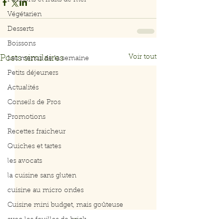
Poissons et fruits de mer
Végétarien
Desserts
Boissons
Voir tout
Posts similaires
Les menus de la semaine
Petits déjeuners
Actualités
Conseils de Pros
Promotions
Recettes fraicheur
Quiches et tartes
les avocats
la cuisine sans gluten
cuisine au micro ondes
Cuisine mini budget, mais goûteuse