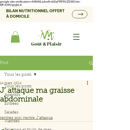
google-site-verification=Af96NLa4or6t-tkDaFRF8VZEWCnbr-
MFJORVgryjbL8
BILAN NUTRITIONNEL OFFERT
À DOMICILE
Goût & Plaisir
Post
Tous les posts
14 mars 2024
Tous les posts
J’ attaque ma graisse
Apéritifs
abdominale
Entrées
Salades
rentrez son ventre J'attaque
Viandes