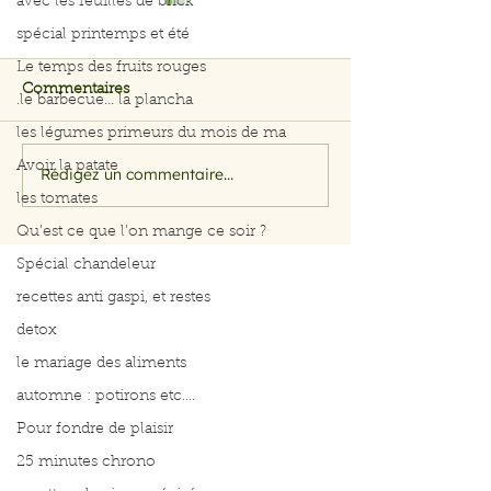
avec les feuilles de brick
spécial printemps et été
Le temps des fruits rouges
Commentaires
.le barbecue... la plancha
Ventre plat
les légumes primeurs du mois de ma
Perdre son ventre
Avoir la patate
Rédigez un commentaire...
les tomates
Qu’est ce que l’on mange ce soir ?
Spécial chandeleur
recettes anti gaspi, et restes
detox
le mariage des aliments
automne : potirons etc....
Pour fondre de plaisir
25 minutes chrono