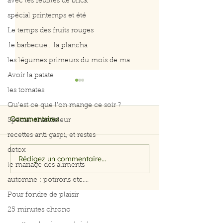
avec les feuilles de brick
spécial printemps et été
Le temps des fruits rouges
.le barbecue... la plancha
les légumes primeurs du mois de ma
Avoir la patate
les tomates
Qu’est ce que l’on mange ce soir ?
Commentaires
Spécial chandeleur
Ventre plat
recettes anti gaspi, et restes
Perdre son ventre
detox
Rédigez un commentaire...
le mariage des aliments
automne : potirons etc....
Pour fondre de plaisir
25 minutes chrono