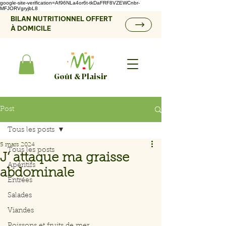
google-site-verification=Af96NLa4or6t-tkDaFRF8VZEWCnbr-
MFJORVgryjbL8
BILAN NUTRITIONNEL OFFERT
À DOMICILE
Goût & Plaisir
Post
Tous les posts
5 mars 2024
Tous les posts
J’ attaque ma graisse
Apéritifs
abdominale
Entrées
Salades
Viandes