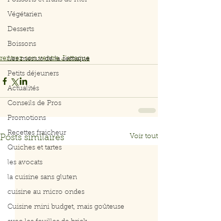
Poissons et fruits de mer
Végétarien
Desserts
Boissons
rentrez son ventre J'attaque
Les menus de la semaine
Petits déjeuners
Actualités
Conseils de Pros
Promotions
Recettes fraicheur
Voir tout
Posts similaires
Quiches et tartes
les avocats
la cuisine sans gluten
cuisine au micro ondes
Cuisine mini budget, mais goûteuse