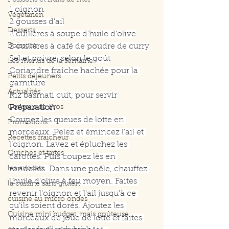
Poissons et fruits de mer
1 oignon
Végétarien
2 gousses d'ail
Desserts
2 cuillères à soupe d'huile d'olive
Boissons
2 cuillères à café de poudre de curry
Sel et poivre, selon le goût
Les menus de la semaine
Coriandre fraîche hachée pour la 
Petits déjeuners
garniture
Actualités
Riz basmati cuit, pour servir
Conseils de Pros
Préparation
Coupez les queues de lotte en 
Promotions
morceaux.
Pelez et émincez l’ail et 
Recettes fraicheur
l’oignon. Lavez et épluchez les 
Quiches et tartes
carottes. Puis coupez lès en 
les avocats
rondelles. Dans une poêle, chauffez 
l'huile d'olive à feu moyen. Faites 
la cuisine sans gluten
revenir l'oignon et l'ail jusqu'à ce 
cuisine au micro ondes
qu'ils soient dorés. Ajoutez les 
Cuisine mini budget, mais goûteuse
morceaux de joue de lotte et faites 