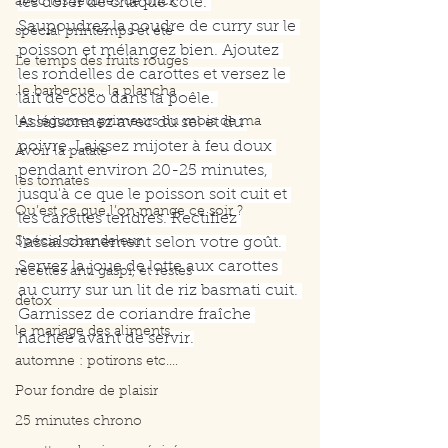
avec les feuilles de brick
lès dorer de chaque côté. 
Saupoudrez la poudre de curry sur le 
spécial printemps et été
poisson et mélangez bien. Ajoutez 
Le temps des fruits rouges
les rondelles de carottes et versez le 
.le barbecue... la plancha
lait de coco dans la poêle. 
les légumes primeurs du mois de ma
Assaisonnez avec du sel et du 
poivre. Laissez mijoter à feu doux 
Avoir la patate
pendant environ 20-25 minutes, 
les tomates
jusqu'à ce que le poisson soit cuit et 
Qu’est ce que l’on mange ce soir ?
les carottes tendres. Rectifiez 
Spécial chandeleur
l'assaisonnement selon votre goût. 
Servez la joue de lotte aux carottes 
recettes anti gaspi, et restes
au curry sur un lit de riz basmati cuit. 
detox
Garnissez de coriandre fraîche 
le mariage des aliments
hachée avant de servir.
automne : potirons etc....
Pour fondre de plaisir
25 minutes chrono