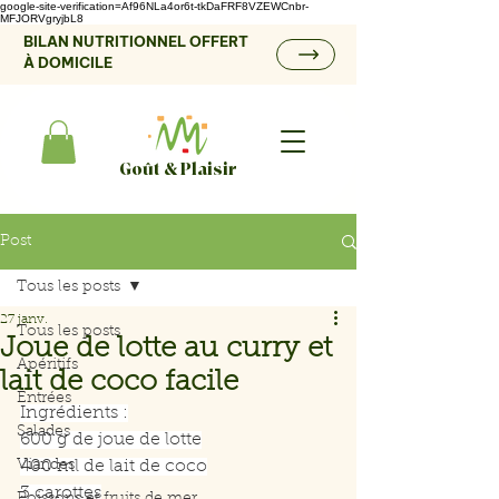
google-site-verification=Af96NLa4or6t-tkDaFRF8VZEWCnbr-
MFJORVgryjbL8
BILAN NUTRITIONNEL OFFERT
À DOMICILE
Goût & Plaisir
Post
Tous les posts
27 janv.
Tous les posts
Joue de lotte au curry et
Apéritifs
lait de coco facile
Entrées
Ingrédients :
Salades
600 g de joue de lotte
Viandes
400 ml de lait de coco
3 carottes