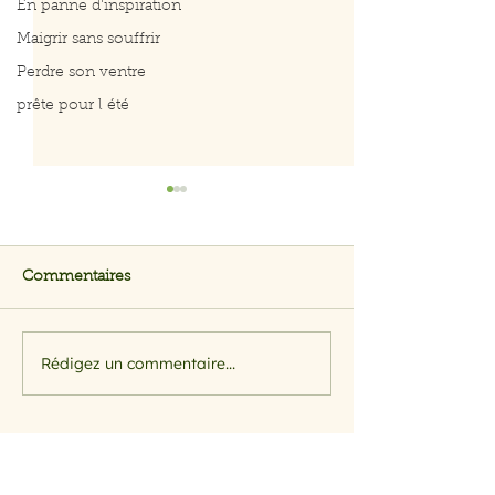
En panne d'inspiration
Maigrir sans souffrir
Perdre son ventre
prête pour l été
Commentaires
Rédigez un commentaire...
Salade rapide d’avocat,
Menus du 3 au 
pomme et crevettes
2026