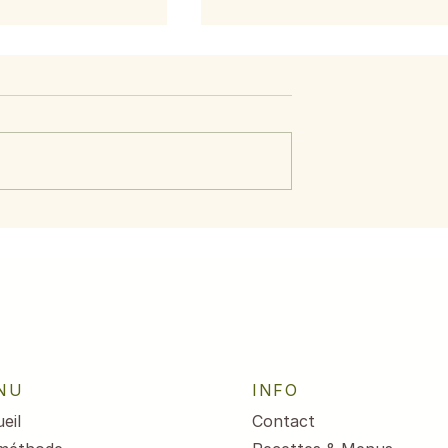
Barbecue
NU
INFO
eil
Contact