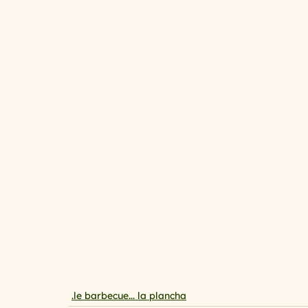
cuisine au micro ondes
Cuisine mini budget, mais
spécial printemps et été
Le temps des fruits roug
les légumes primeurs du mois de ma
Avoir la pat
Qu’est ce que l’on mange ce soir ?
Spécial chande
.le barbecue... la plancha