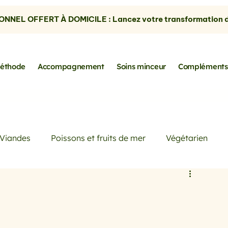
NNEL OFFERT À DOMICILE : Lancez votre transformation dè
éthode
Accompagnement
Soins minceur
Compléments
Viandes
Poissons et fruits de mer
Végétarien
Petits déjeuners
Actualités
Conseils de Pros
rtes
les avocats
la cuisine sans gluten