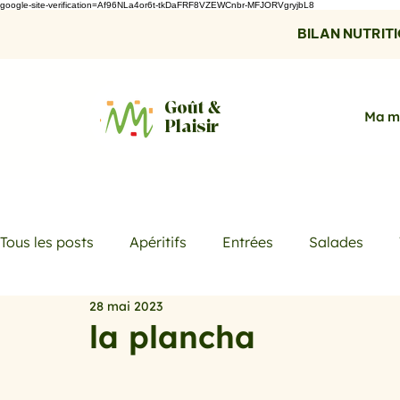
google-site-verification=Af96NLa4or6t-tkDaFRF8VZEWCnbr-MFJORVgryjbL8
BILAN NUTRITIO
Goût &
Ma m
Plaisir
Tous les posts
Apéritifs
Entrées
Salades
28 mai 2023
Desserts
Boissons
Les menus de la semaine
la plancha
Promotions
Recettes fraicheur
Quiches et ta