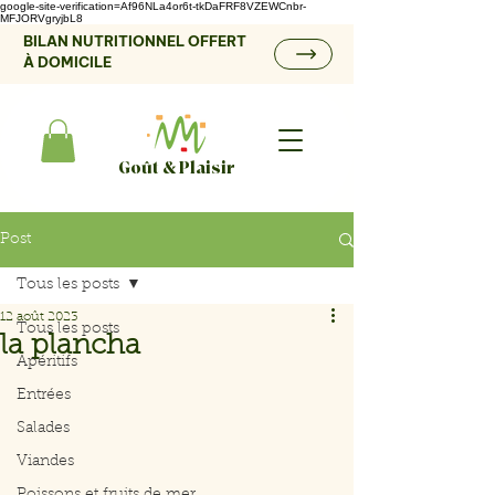
google-site-verification=Af96NLa4or6t-tkDaFRF8VZEWCnbr-
MFJORVgryjbL8
BILAN NUTRITIONNEL OFFERT
À DOMICILE
Goût & Plaisir
Post
Tous les posts
12 août 2023
Tous les posts
la plancha
Apéritifs
Entrées
Salades
Viandes