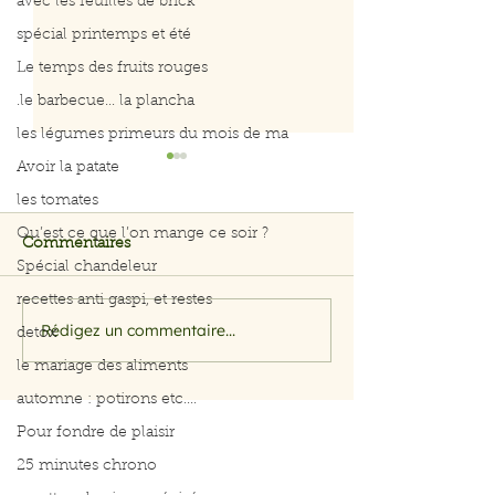
avec les feuilles de brick
spécial printemps et été
Le temps des fruits rouges
.le barbecue... la plancha
les légumes primeurs du mois de ma
Avoir la patate
les tomates
Qu’est ce que l’on mange ce soir ?
Commentaires
Barbecue
Barbecue
Spécial chandeleur
recettes anti gaspi, et restes
Rédigez un commentaire...
detox
le mariage des aliments
automne : potirons etc....
Pour fondre de plaisir
25 minutes chrono