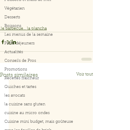
Poissons et fruits de mer
Végétarien
Desserts
Boissons
.le barbecue... la plancha
Les menus de la semaine
Petits déjeuners
Actualités
Conseils de Pros
Promotions
Voir tout
Posts similaires
Recettes fraicheur
Quiches et tartes
les avocats
la cuisine sans gluten
cuisine au micro ondes
Cuisine mini budget, mais goûteuse