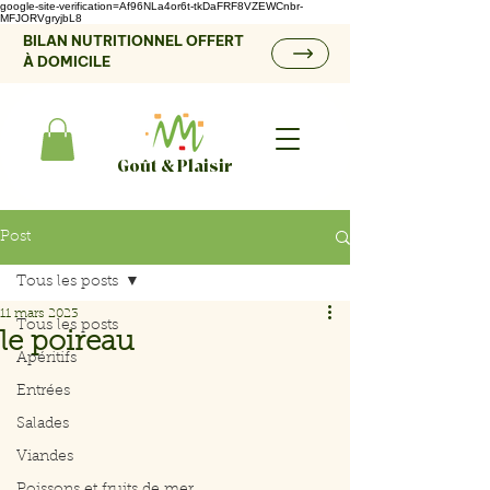
google-site-verification=Af96NLa4or6t-tkDaFRF8VZEWCnbr-
MFJORVgryjbL8
BILAN NUTRITIONNEL OFFERT
À DOMICILE
Goût & Plaisir
Post
Tous les posts
11 mars 2023
Tous les posts
le poireau
Apéritifs
Entrées
Salades
Viandes