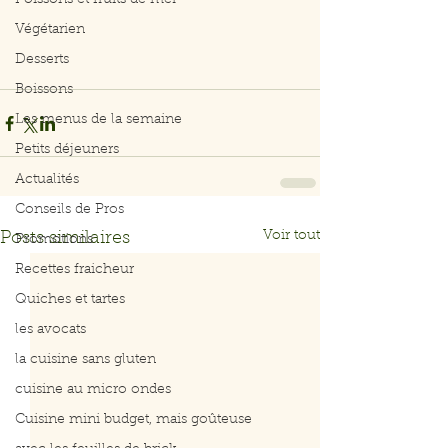
Poissons et fruits de mer
Végétarien
Desserts
Boissons
Les menus de la semaine
Petits déjeuners
Actualités
Conseils de Pros
Voir tout
Posts similaires
Promotions
Recettes fraicheur
Quiches et tartes
les avocats
la cuisine sans gluten
cuisine au micro ondes
Cuisine mini budget, mais goûteuse