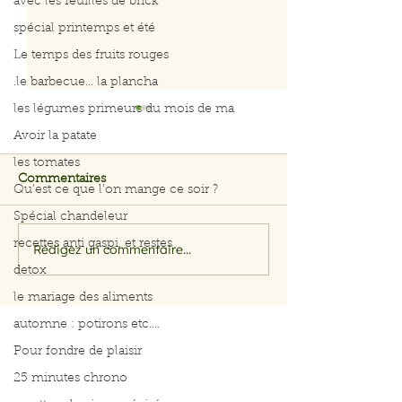
avec les feuilles de brick
spécial printemps et été
Le temps des fruits rouges
.le barbecue... la plancha
les légumes primeurs du mois de ma
Avoir la patate
les tomates
Commentaires
Qu’est ce que l’on mange ce soir ?
Spécial chandeleur
recettes anti gaspi, et restes
Rédigez un commentaire...
Salade rapide d’avocat,
Menus du 3 au 
pomme et crevettes
2026
detox
le mariage des aliments
automne : potirons etc....
Pour fondre de plaisir
25 minutes chrono