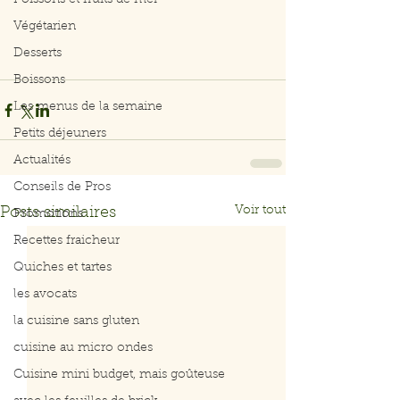
Poissons et fruits de mer
Végétarien
Desserts
Boissons
Les menus de la semaine
Petits déjeuners
Actualités
Conseils de Pros
Voir tout
Posts similaires
Promotions
Recettes fraicheur
Quiches et tartes
les avocats
la cuisine sans gluten
cuisine au micro ondes
Cuisine mini budget, mais goûteuse