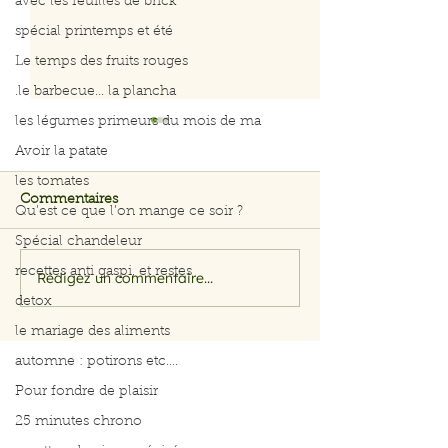
avec les feuilles de brick
spécial printemps et été
Le temps des fruits rouges
.le barbecue... la plancha
les légumes primeurs du mois de ma
Avoir la patate
les tomates
Commentaires
Qu’est ce que l’on mange ce soir ?
Spécial chandeleur
recettes anti gaspi, et restes
Rédigez un commentaire...
Salade rapide d’avocat,
Menus du 3 au 
pomme et crevettes
2026
detox
le mariage des aliments
automne : potirons etc....
Pour fondre de plaisir
25 minutes chrono