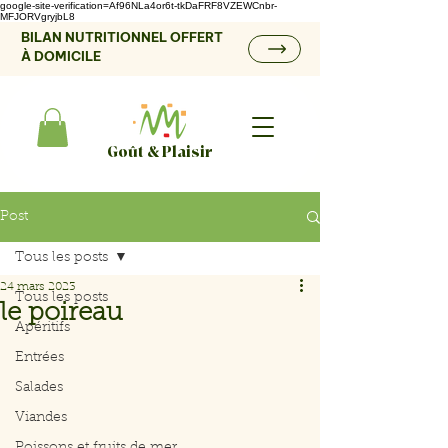
google-site-verification=Af96NLa4or6t-tkDaFRF8VZEWCnbr-
MFJORVgryjbL8
BILAN NUTRITIONNEL OFFERT
À DOMICILE
Goût & Plaisir
Post
Tous les posts
24 mars 2023
Tous les posts
le poireau
Apéritifs
Entrées
Salades
Viandes