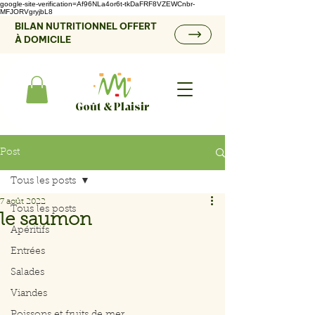
google-site-verification=Af96NLa4or6t-tkDaFRF8VZEWCnbr-
MFJORVgryjbL8
BILAN NUTRITIONNEL OFFERT
À DOMICILE
Goût & Plaisir
Post
Tous les posts
7 août 2022
Tous les posts
le saumon
Apéritifs
Entrées
Salades
Viandes