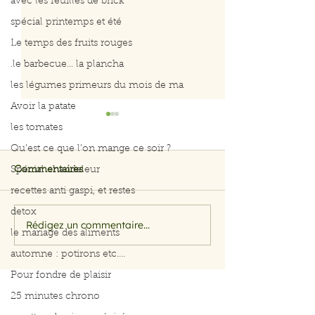
avec les feuilles de brick
spécial printemps et été
Le temps des fruits rouges
.le barbecue... la plancha
les légumes primeurs du mois de ma
Avoir la patate
les tomates
Qu’est ce que l’on mange ce soir ?
Spécial chandeleur
Commentaires
recettes anti gaspi, et restes
detox
Rédigez un commentaire...
Filet de saumon aux
Menu du 29 jui
le mariage des aliments
herbes et citron
juillet 2026
automne : potirons etc....
Pour fondre de plaisir
25 minutes chrono