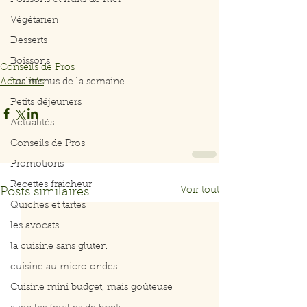
Poissons et fruits de mer
Végétarien
Desserts
Boissons
Conseils de Pros
Actualités
Les menus de la semaine
Petits déjeuners
Actualités
Conseils de Pros
Promotions
Recettes fraicheur
Voir tout
Posts similaires
Quiches et tartes
les avocats
la cuisine sans gluten
cuisine au micro ondes
Cuisine mini budget, mais goûteuse