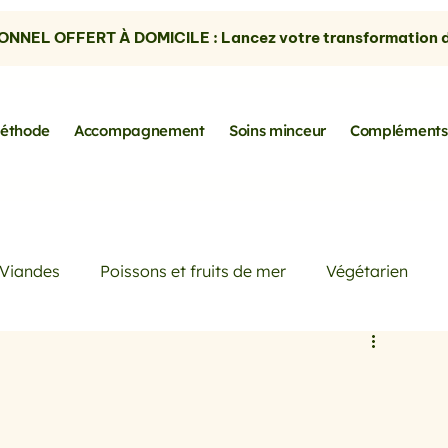
NNEL OFFERT À DOMICILE : Lancez votre transformation dè
éthode
Accompagnement
Soins minceur
Compléments
Viandes
Poissons et fruits de mer
Végétarien
Petits déjeuners
Actualités
Conseils de Pros
rtes
les avocats
la cuisine sans gluten