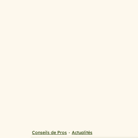
cuisine au micro ondes
Cuisine mini budget, mais
spécial printemps et été
Le temps des fruits roug
les légumes primeurs du mois de ma
Avoir la pat
Qu’est ce que l’on mange ce soir ?
Spécial chande
Conseils de Pros
Actualités