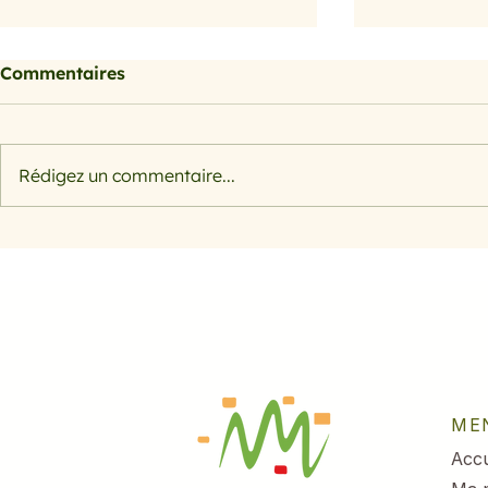
Commentaires
Petits farcis
Rédigez un commentaire...
Filet de s
herbes et 
ME
Accu