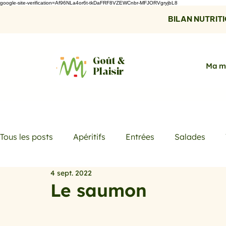
google-site-verification=Af96NLa4or6t-tkDaFRF8VZEWCnbr-MFJORVgryjbL8
BILAN NUTRITIO
Goût &
Ma m
Plaisir
Tous les posts
Apéritifs
Entrées
Salades
4 sept. 2022
Desserts
Boissons
Les menus de la semaine
Le saumon
Promotions
Recettes fraicheur
Quiches et ta