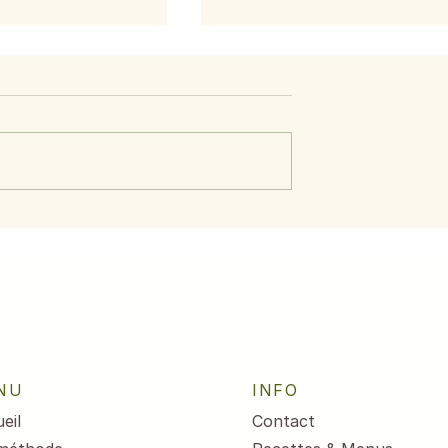
aumon aux
Menu du 29 juin au 3
citron
juillet 2026
NU
INFO
eil
Contact