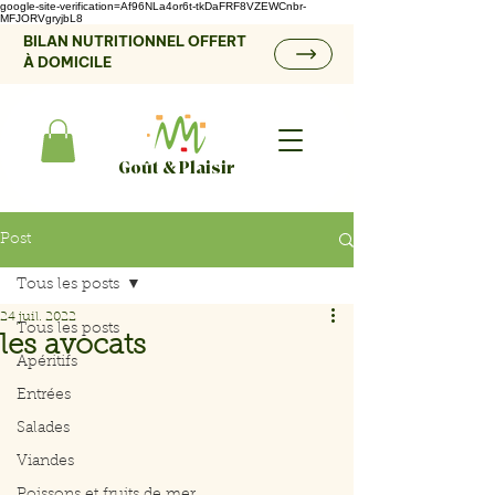
google-site-verification=Af96NLa4or6t-tkDaFRF8VZEWCnbr-
MFJORVgryjbL8
BILAN NUTRITIONNEL OFFERT
À DOMICILE
Goût & Plaisir
Post
Tous les posts
24 juil. 2022
Tous les posts
les avocats
Apéritifs
Entrées
Salades
Viandes