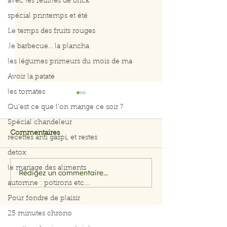
avec les feuilles de brick
spécial printemps et été
Le temps des fruits rouges
.le barbecue... la plancha
les légumes primeurs du mois de ma
Avoir la patate
les tomates
Qu’est ce que l’on mange ce soir ?
Spécial chandeleur
Commentaires
recettes anti gaspi, et restes
detox
le mariage des aliments
Rédigez un commentaire...
Filet de saumon aux
Menu du 29 jui
automne : potirons etc....
herbes et citron
juillet 2026
Pour fondre de plaisir
25 minutes chrono