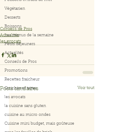
Poissons et fruits de mer
Végétarien
Desserts
Boissons
Conseils de Pros
Actualités
Les menus de la semaine
les avocats
Petits déjeuners
Actualités
Conseils de Pros
Promotions
Recettes fraicheur
Voir tout
Posts similaires
Quiches et tartes
les avocats
la cuisine sans gluten
cuisine au micro ondes
Cuisine mini budget, mais goûteuse