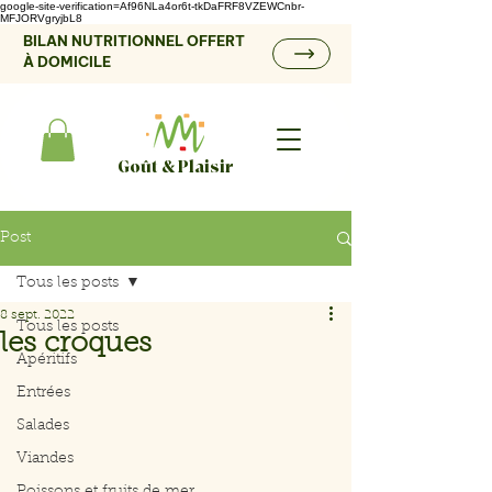
google-site-verification=Af96NLa4or6t-tkDaFRF8VZEWCnbr-
MFJORVgryjbL8
BILAN NUTRITIONNEL OFFERT
À DOMICILE
Goût & Plaisir
Post
Tous les posts
8 sept. 2022
Tous les posts
les croques
Apéritifs
Entrées
Salades
Viandes