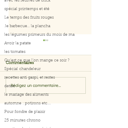
avec les feuilles de brick
spécial printemps et été
Le temps des fruits rouges
.le barbecue... la plancha
les légumes primeurs du mois de ma
Avoir la patate
les tomates
Qu’est ce que l’on mange ce soir ?
Commentaires
Spécial chandeleur
recettes anti gaspi, et restes
Rédigez un commentaire...
Filet de saumon aux
Menu du 29 jui
detox
herbes et citron
juillet 2026
le mariage des aliments
automne : potirons etc....
Pour fondre de plaisir
25 minutes chrono