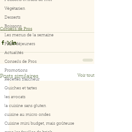
Poissons et fruits de mer
Végétarien
Desserts
Boissons
Conseils de Pros
Les menus de la semaine
Petits déjeuners
Actualités
Conseils de Pros
Promotions
Voir tout
Posts similaires
Recettes fraicheur
Quiches et tartes
les avocats
la cuisine sans gluten
cuisine au micro ondes
Cuisine mini budget, mais goûteuse