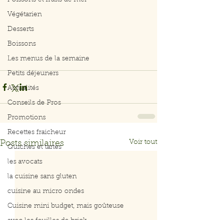
Poissons et fruits de mer
Végétarien
Desserts
Boissons
Les menus de la semaine
Petits déjeuners
Actualités
Conseils de Pros
Promotions
Recettes fraicheur
Voir tout
Posts similaires
Quiches et tartes
les avocats
la cuisine sans gluten
cuisine au micro ondes
Cuisine mini budget, mais goûteuse