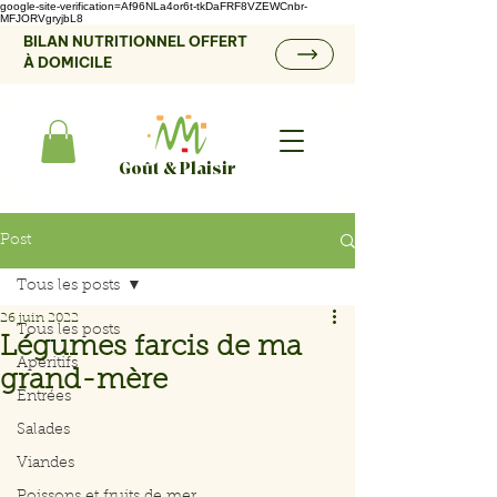
google-site-verification=Af96NLa4or6t-tkDaFRF8VZEWCnbr-
MFJORVgryjbL8
BILAN NUTRITIONNEL OFFERT
À DOMICILE
Goût & Plaisir
Post
Tous les posts
26 juin 2022
Tous les posts
Légumes farcis de ma
Apéritifs
grand-mère
Entrées
Salades
Viandes