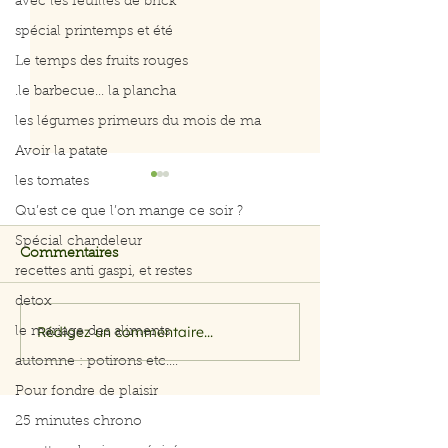
avec les feuilles de brick
spécial printemps et été
Le temps des fruits rouges
.le barbecue... la plancha
les légumes primeurs du mois de ma
Avoir la patate
les tomates
Qu’est ce que l’on mange ce soir ?
Spécial chandeleur
Commentaires
recettes anti gaspi, et restes
detox
Rédigez un commentaire...
le mariage des aliments
Salade rapide d’avocat,
Menus du 3 au 
pomme et crevettes
2026
automne : potirons etc....
Pour fondre de plaisir
25 minutes chrono