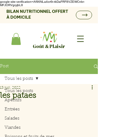
google-site-verification=Af96NLa4or6t-tkDaFRF8VZEWCnbr-
MFJORVgryjbL8
BILAN NUTRITIONNEL OFFERT
À DOMICILE
Goût & Plaisir
Post
Tous les posts
13 juil. 2022
Tous les posts
les pataes
Apéritifs
Entrées
Salades
Viandes