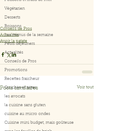
Poissons et fruits de mer
Végétarien
Desserts
Boissons
Conseils de Pros
Actualités
Les menus de la semaine
Avoir la patate
Petits déjeuners
Actualités
Conseils de Pros
Promotions
Recettes fraicheur
Voir tout
Posts similaires
Quiches et tartes
les avocats
la cuisine sans gluten
cuisine au micro ondes
Cuisine mini budget, mais goûteuse