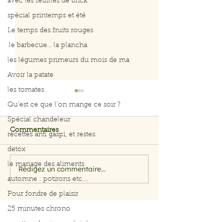
avec les feuilles de brick
spécial printemps et été
Le temps des fruits rouges
.le barbecue... la plancha
les légumes primeurs du mois de ma
Avoir la patate
les tomates
Qu’est ce que l’on mange ce soir ?
Spécial chandeleur
Commentaires
recettes anti gaspi, et restes
Petits farcis
detox
le mariage des aliments
Rédigez un commentaire...
Filet de saumo
automne : potirons etc....
herbes et citro
Pour fondre de plaisir
25 minutes chrono