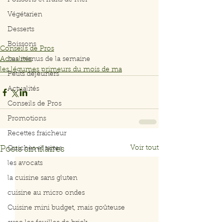
Poissons et fruits de mer
Végétarien
Desserts
Boissons
Conseils de Pros
Actualités
Les menus de la semaine
les légumes primeurs du mois de ma
Petits déjeuners
Actualités
Conseils de Pros
Promotions
Recettes fraicheur
Voir tout
Posts similaires
Quiches et tartes
les avocats
la cuisine sans gluten
cuisine au micro ondes
Cuisine mini budget, mais goûteuse