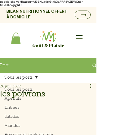
google-site-verification=Af96NLa4or6t-tkDaFRF8VZEWCnbr-
MFJORVgryjbL8
BILAN NUTRITIONNEL OFFERT
À DOMICILE
Goût & Plaisir
Post
Tous les posts
26 juil. 2022
Tous les posts
les poivrons
Apéritifs
Entrées
Salades
Viandes