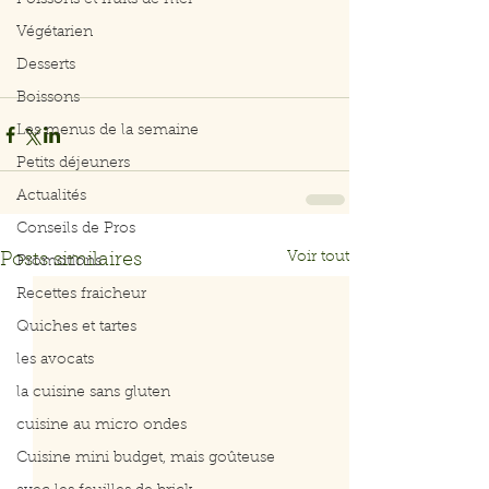
Poissons et fruits de mer
Végétarien
Desserts
Boissons
Les menus de la semaine
Petits déjeuners
Actualités
Conseils de Pros
Voir tout
Posts similaires
Promotions
Recettes fraicheur
Quiches et tartes
les avocats
la cuisine sans gluten
cuisine au micro ondes
Cuisine mini budget, mais goûteuse