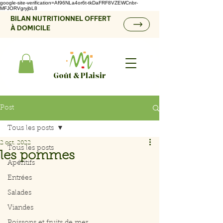
google-site-verification=Af96NLa4or6t-tkDaFRF8VZEWCnbr-
MFJORVgryjbL8
BILAN NUTRITIONNEL OFFERT
À DOMICILE
Goût & Plaisir
Post
Tous les posts
2 oct. 2022
Tous les posts
les pommes
Apéritifs
Entrées
Salades
Viandes