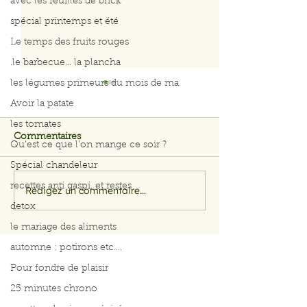
avec les feuilles de brick
spécial printemps et été
Le temps des fruits rouges
.le barbecue... la plancha
les légumes primeurs du mois de ma
Avoir la patate
les tomates
Commentaires
Qu’est ce que l’on mange ce soir ?
Spécial chandeleur
recettes anti gaspi, et restes
Rédigez un commentaire...
Salade rapide d’avocat,
Menus du 3 au 
pomme et crevettes
2026
detox
le mariage des aliments
automne : potirons etc....
Pour fondre de plaisir
25 minutes chrono