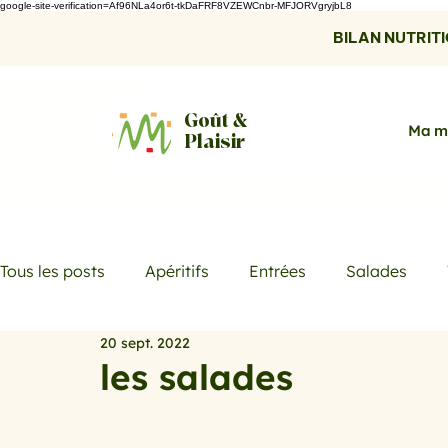
google-site-verification=Af96NLa4or6t-tkDaFRF8VZEWCnbr-MFJORVgryjbL8
BILAN NUTRITIO
Goût &
Ma m
Plaisir
Tous les posts
Apéritifs
Entrées
Salades
20 sept. 2022
Desserts
Boissons
Les menus de la semaine
les salades
Promotions
Recettes fraicheur
Quiches et ta