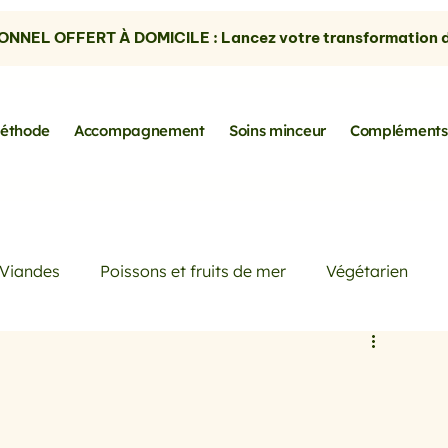
NNEL OFFERT À DOMICILE : Lancez votre transformation dè
éthode
Accompagnement
Soins minceur
Compléments
Viandes
Poissons et fruits de mer
Végétarien
Petits déjeuners
Actualités
Conseils de Pros
rtes
les avocats
la cuisine sans gluten