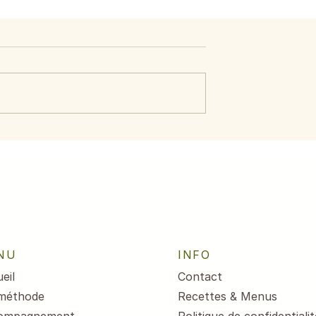
ide d’avocat,
Menus du 3 au 7 août
crevettes
2026
NU
INFO
eil
Contact
méthode
Recettes & Menus
ompagnement
Politique de confidentialit