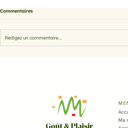
Commentaires
Rédigez un commentaire...
Morosil bienfaits : l'actif
Salade rap
naturel à base d'orange
pomme et 
sanguine pour sculpter
votre silhouette
ME
Accu
Ma 
Goût & Plaisir
Acc