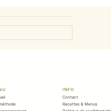
ide d’avocat,
Menus du 3 au 7 août
crevettes
2026
NU
INFO
eil
Contact
méthode
Recettes & Menus
ompagnement
Politique de confidentialit