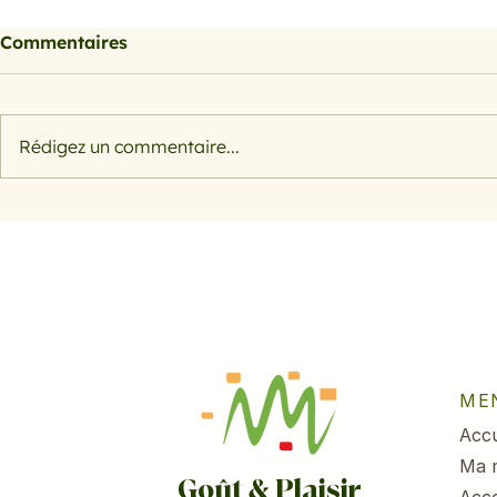
Commentaires
Rédigez un commentaire...
Morosil bienfaits : l'actif
Salade rap
naturel à base d'orange
pomme et 
sanguine pour sculpter
votre silhouette
ME
Accu
Ma 
Goût & Plaisir
Acc