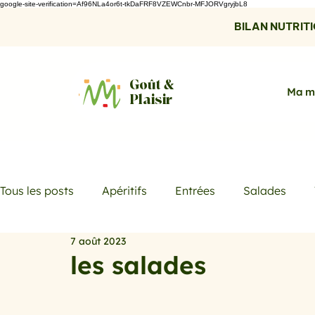
google-site-verification=Af96NLa4or6t-tkDaFRF8VZEWCnbr-MFJORVgryjbL8
BILAN NUTRITIO
Goût &
Ma m
Plaisir
Tous les posts
Apéritifs
Entrées
Salades
7 août 2023
Desserts
Boissons
Les menus de la semaine
les salades
Promotions
Recettes fraicheur
Quiches et ta