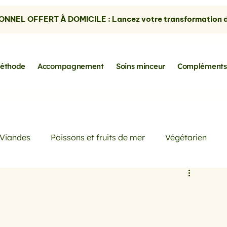
NNEL OFFERT À DOMICILE : Lancez votre transformation dè
éthode
Accompagnement
Soins minceur
Compléments
Viandes
Poissons et fruits de mer
Végétarien
Petits déjeuners
Actualités
Conseils de Pros
rtes
les avocats
la cuisine sans gluten