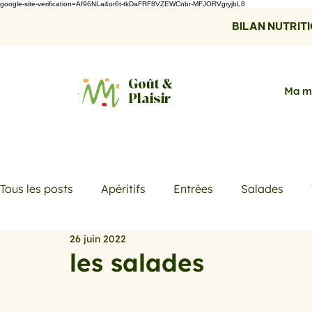
google-site-verification=Af96NLa4or6t-tkDaFRF8VZEWCnbr-MFJORVgryjbL8
BILAN NUTRITIO
Goût &
Ma m
Plaisir
Tous les posts
Apéritifs
Entrées
Salades
26 juin 2022
Desserts
Boissons
Les menus de la semaine
les salades
Promotions
Recettes fraicheur
Quiches et ta