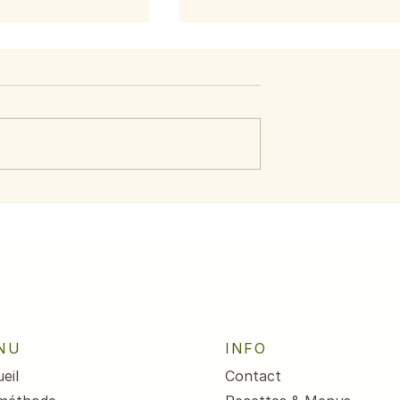
aumon aux
Menu du 29 juin au 3
citron
juillet 2026
NU
INFO
eil
Contact