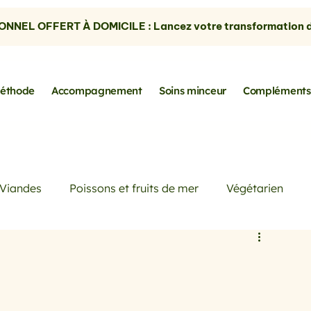
NNEL OFFERT À DOMICILE : Lancez votre transformation dè
éthode
Accompagnement
Soins minceur
Compléments
Viandes
Poissons et fruits de mer
Végétarien
Petits déjeuners
Actualités
Conseils de Pros
rtes
les avocats
la cuisine sans gluten