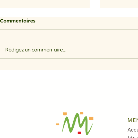
Commentaires
Petits farcis
Rédigez un commentaire...
Filet de s
herbes et 
ME
Accu