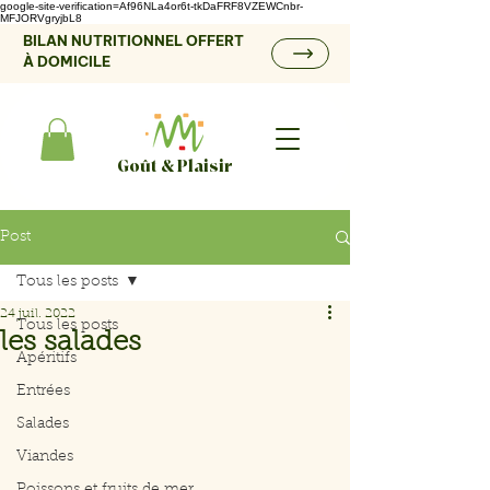
google-site-verification=Af96NLa4or6t-tkDaFRF8VZEWCnbr-
MFJORVgryjbL8
BILAN NUTRITIONNEL OFFERT
À DOMICILE
Goût & Plaisir
Post
Tous les posts
24 juil. 2022
Tous les posts
les salades
Apéritifs
Entrées
Salades
Viandes