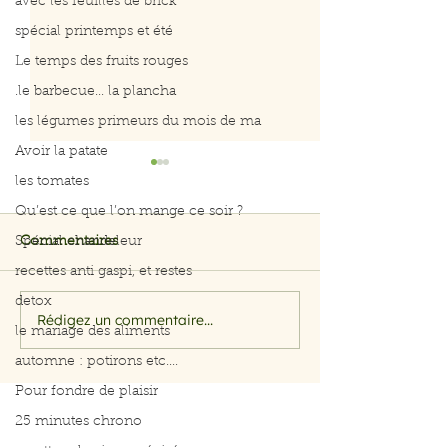
avec les feuilles de brick
spécial printemps et été
Le temps des fruits rouges
.le barbecue... la plancha
les légumes primeurs du mois de ma
Avoir la patate
les tomates
Qu’est ce que l’on mange ce soir ?
Spécial chandeleur
Commentaires
recettes anti gaspi, et restes
detox
Rédigez un commentaire...
Filet de saumon aux
Menu du 29 jui
le mariage des aliments
herbes et citron
juillet 2026
automne : potirons etc....
Pour fondre de plaisir
25 minutes chrono