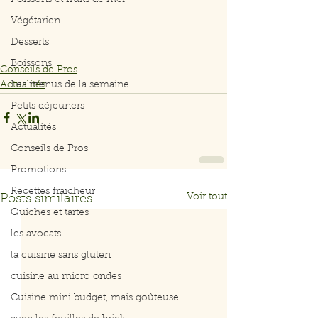
Poissons et fruits de mer
Végétarien
Desserts
Boissons
Conseils de Pros
Actualités
Les menus de la semaine
Petits déjeuners
Actualités
Conseils de Pros
Promotions
Recettes fraicheur
Voir tout
Posts similaires
Quiches et tartes
les avocats
la cuisine sans gluten
cuisine au micro ondes
Cuisine mini budget, mais goûteuse