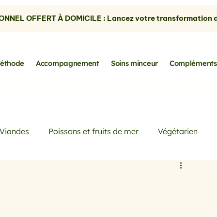
NNEL OFFERT À DOMICILE : Lancez votre transformation dè
éthode
Accompagnement
Soins minceur
Compléments
Viandes
Poissons et fruits de mer
Végétarien
Petits déjeuners
Actualités
Conseils de Pros
rtes
les avocats
la cuisine sans gluten