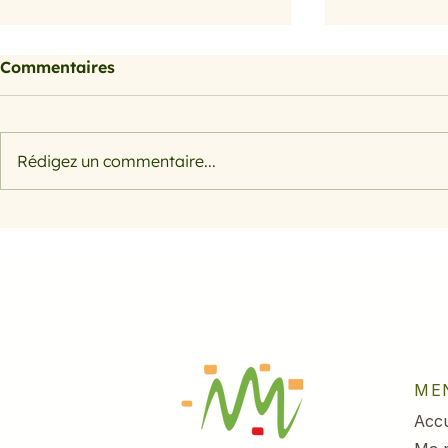
Commentaires
Petits farcis
Rédigez un commentaire...
Filet de s
herbes et 
ME
Accu