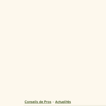
cuisine au micro ondes
Cuisine mini budget, mais
spécial printemps et été
Le temps des fruits roug
les légumes primeurs du mois de ma
Avoir la pat
Qu’est ce que l’on mange ce soir ?
Spécial chande
Conseils de Pros
Actualités