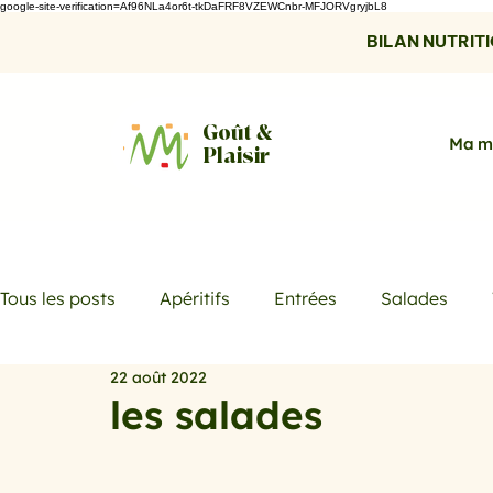
google-site-verification=Af96NLa4or6t-tkDaFRF8VZEWCnbr-MFJORVgryjbL8
BILAN NUTRITIO
Goût &
Ma m
Plaisir
Tous les posts
Apéritifs
Entrées
Salades
22 août 2022
Desserts
Boissons
Les menus de la semaine
les salades
Promotions
Recettes fraicheur
Quiches et ta