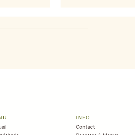
aumon aux
Menu du 29 juin au 3
citron
juillet 2026
NU
INFO
eil
Contact