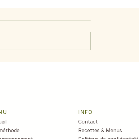
ide d’avocat,
Menus du 3 au 7 août
crevettes
2026
NU
INFO
eil
Contact
méthode
Recettes & Menus
ompagnement
Politique de confidentialit