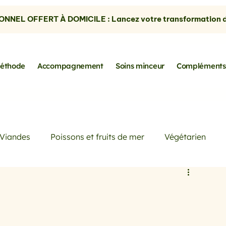
NNEL OFFERT À DOMICILE : Lancez votre transformation dè
éthode
Accompagnement
Soins minceur
Compléments
Viandes
Poissons et fruits de mer
Végétarien
Petits déjeuners
Actualités
Conseils de Pros
rtes
les avocats
la cuisine sans gluten