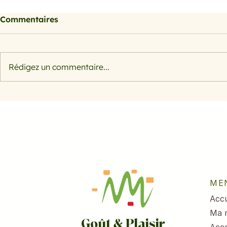
Commentaires
Rédigez un commentaire...
Morosil bienfaits : l'actif
Salade rap
naturel à base d'orange
pomme et 
sanguine pour sculpter
votre silhouette
ME
Accu
Ma 
Goût & Plaisir
Acc