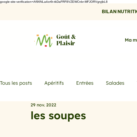
google-site-verification=Af96NLa4or6t-tkDaFRF8VZEWCnbr-MFJORVgryjbL8
BILAN NUTRITIO
Goût &
Ma m
Plaisir
Tous les posts
Apéritifs
Entrées
Salades
29 nov. 2022
Desserts
Boissons
Les menus de la semaine
les soupes
Promotions
Recettes fraicheur
Quiches et ta