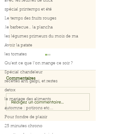
avec les feuilles de brick
spécial printemps et été
Le temps des fruits rouges
.le barbecue... la plancha
les légumes primeurs du mois de ma
Avoir la patate
les tomates
Qu’est ce que l’on mange ce soir ?
Spécial chandeleur
Commentaires
recettes anti gaspi, et restes
detox
le mariage des aliments
Rédigez un commentaire...
Filet de saumon aux
Menu du 29 jui
automne : potirons etc....
herbes et citron
juillet 2026
Pour fondre de plaisir
25 minutes chrono