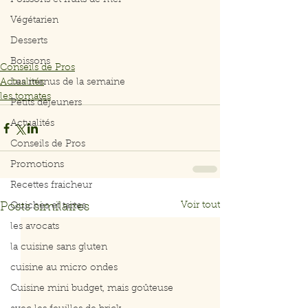
Poissons et fruits de mer
Végétarien
Desserts
Boissons
Conseils de Pros
Actualités
Les menus de la semaine
les tomates
Petits déjeuners
Actualités
Conseils de Pros
Promotions
Recettes fraicheur
Voir tout
Posts similaires
Quiches et tartes
les avocats
la cuisine sans gluten
cuisine au micro ondes
Cuisine mini budget, mais goûteuse