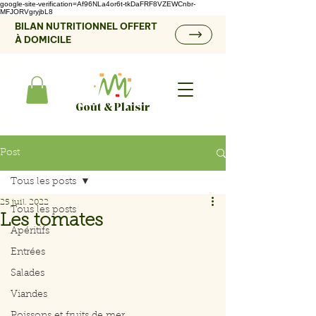
google-site-verification=Af96NLa4or6t-tkDaFRF8VZEWCnbr-
MFJORVgryjbL8
BILAN NUTRITIONNEL OFFERT
À DOMICILE
Goût & Plaisir
Post
Tous les posts
25 juil. 2022
Tous les posts
Les tomates
Apéritifs
Entrées
Salades
Viandes