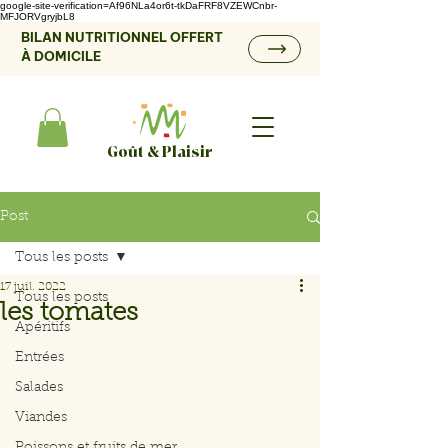
google-site-verification=Af96NLa4or6t-tkDaFRF8VZEWCnbr-
MFJORVgryjbL8
BILAN NUTRITIONNEL OFFERT
À DOMICILE
Goût & Plaisir
Post
Tous les posts
17 juil. 2022
Tous les posts
les tomates
Apéritifs
Entrées
Salades
Viandes