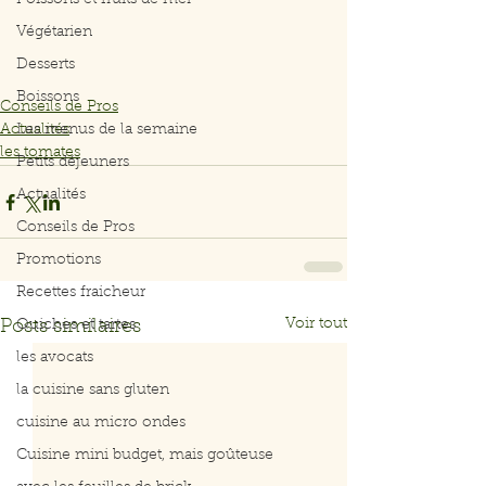
Poissons et fruits de mer
Végétarien
Desserts
Boissons
Conseils de Pros
Actualités
Les menus de la semaine
les tomates
Petits déjeuners
Actualités
Conseils de Pros
Promotions
Recettes fraicheur
Voir tout
Posts similaires
Quiches et tartes
les avocats
la cuisine sans gluten
cuisine au micro ondes
Cuisine mini budget, mais goûteuse