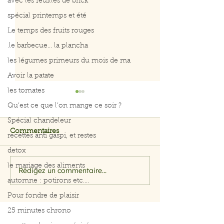
avec les feuilles de brick
spécial printemps et été
Le temps des fruits rouges
.le barbecue... la plancha
les légumes primeurs du mois de ma
Avoir la patate
les tomates
Qu’est ce que l’on mange ce soir ?
Spécial chandeleur
Commentaires
recettes anti gaspi, et restes
detox
le mariage des aliments
Rédigez un commentaire...
Filet de saumon aux
Menu du 29 jui
automne : potirons etc....
herbes et citron
juillet 2026
Pour fondre de plaisir
25 minutes chrono