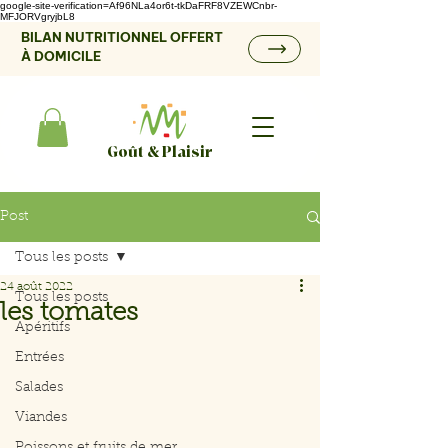
google-site-verification=Af96NLa4or6t-tkDaFRF8VZEWCnbr-
MFJORVgryjbL8
BILAN NUTRITIONNEL OFFERT
À DOMICILE
Goût & Plaisir
Post
Tous les posts
24 août 2022
Tous les posts
les tomates
Apéritifs
Entrées
Salades
Viandes