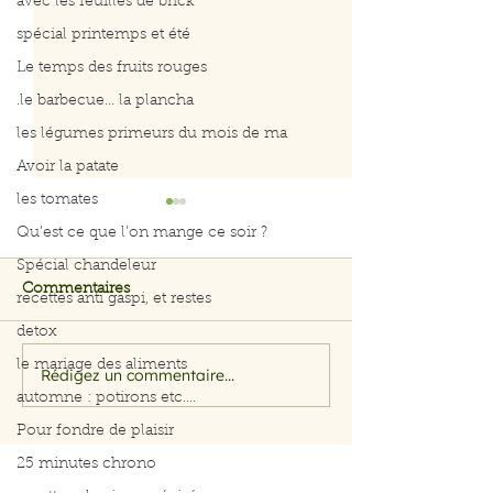
avec les feuilles de brick
spécial printemps et été
Le temps des fruits rouges
.le barbecue... la plancha
les légumes primeurs du mois de ma
Avoir la patate
les tomates
Qu’est ce que l’on mange ce soir ?
Spécial chandeleur
Commentaires
recettes anti gaspi, et restes
detox
le mariage des aliments
Rédigez un commentaire...
Filet de saumon aux
Menu du 29 jui
automne : potirons etc....
herbes et citron
juillet 2026
Pour fondre de plaisir
25 minutes chrono