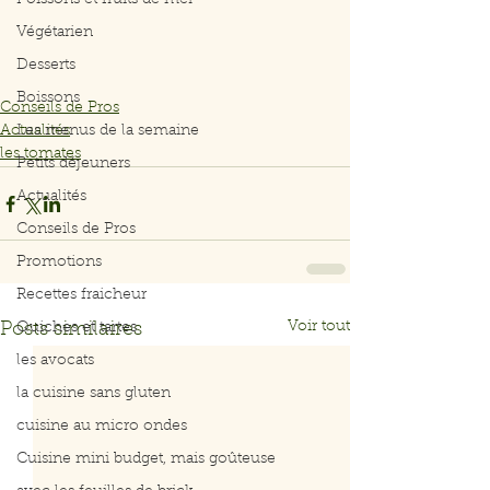
Poissons et fruits de mer
Végétarien
Desserts
Boissons
Conseils de Pros
Actualités
Les menus de la semaine
les tomates
Petits déjeuners
Actualités
Conseils de Pros
Promotions
Recettes fraicheur
Voir tout
Posts similaires
Quiches et tartes
les avocats
la cuisine sans gluten
cuisine au micro ondes
Cuisine mini budget, mais goûteuse