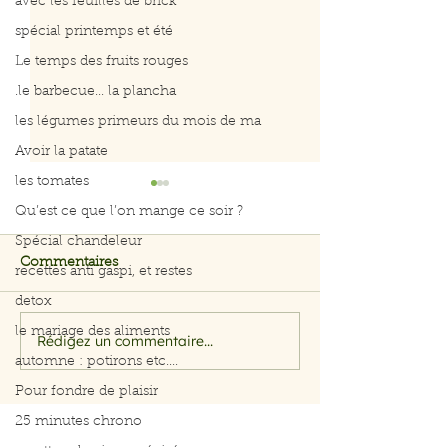
avec les feuilles de brick
spécial printemps et été
Le temps des fruits rouges
.le barbecue... la plancha
les légumes primeurs du mois de ma
Avoir la patate
les tomates
Qu’est ce que l’on mange ce soir ?
Spécial chandeleur
Commentaires
recettes anti gaspi, et restes
detox
le mariage des aliments
Rédigez un commentaire...
Filet de saumon aux
Menu du 29 jui
automne : potirons etc....
herbes et citron
juillet 2026
Pour fondre de plaisir
25 minutes chrono