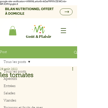
google-site-verification=Af96NLa4or6t-tkDaFRF8VZEWCnbr-
MFJORVgryjbL8
BILAN NUTRITIONNEL OFFERT
À DOMICILE
Goût & Plaisir
Post
Tous les posts
29 août 2022
Tous les posts
les tomates
Apéritifs
Entrées
Salades
Viandes