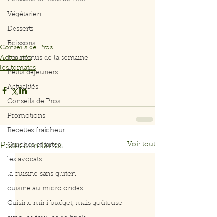
Poissons et fruits de mer
Végétarien
Desserts
Boissons
Conseils de Pros
Actualités
Les menus de la semaine
les tomates
Petits déjeuners
Actualités
Conseils de Pros
Promotions
Recettes fraicheur
Voir tout
Posts similaires
Quiches et tartes
les avocats
la cuisine sans gluten
cuisine au micro ondes
Cuisine mini budget, mais goûteuse