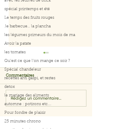
avec les feuilles de brick
spécial printemps et été
Le temps des fruits rouges
.le barbecue... la plancha
les légumes primeurs du mois de ma
Avoir la patate
les tomates
Qu’est ce que l’on mange ce soir ?
Spécial chandeleur
Commentaires
recettes anti gaspi, et restes
detox
le mariage des aliments
Rédigez un commentaire...
Filet de saumon aux
Menu du 29 jui
automne : potirons etc....
herbes et citron
juillet 2026
Pour fondre de plaisir
25 minutes chrono