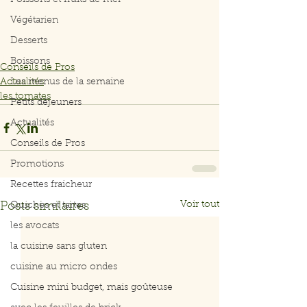
Poissons et fruits de mer
Végétarien
Desserts
Boissons
Conseils de Pros
Actualités
Les menus de la semaine
les tomates
Petits déjeuners
Actualités
Conseils de Pros
Promotions
Recettes fraicheur
Voir tout
Posts similaires
Quiches et tartes
les avocats
la cuisine sans gluten
cuisine au micro ondes
Cuisine mini budget, mais goûteuse