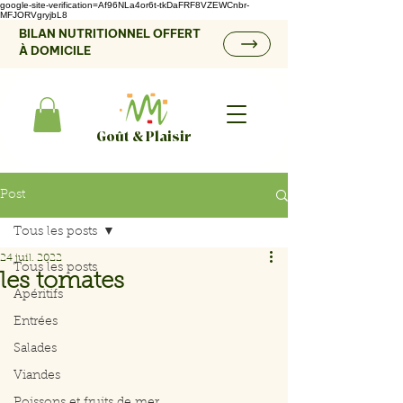
google-site-verification=Af96NLa4or6t-tkDaFRF8VZEWCnbr-
MFJORVgryjbL8
BILAN NUTRITIONNEL OFFERT
À DOMICILE
Goût & Plaisir
Post
Tous les posts
24 juil. 2022
Tous les posts
les tomates
Apéritifs
Entrées
Salades
Viandes