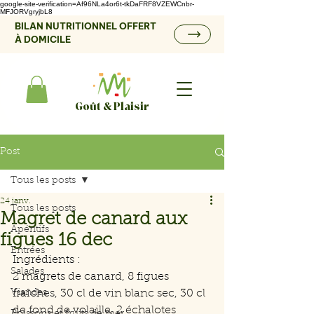
google-site-verification=Af96NLa4or6t-tkDaFRF8VZEWCnbr-
MFJORVgryjbL8
BILAN NUTRITIONNEL OFFERT
À DOMICILE
Goût & Plaisir
Post
Tous les posts
24 janv.
Tous les posts
Magret de canard aux
Apéritifs
figues 16 dec
Entrées
Ingrédients :
Salades
2 magrets de canard, 8 figues 
Viandes
fraîches, 30 cl de vin blanc sec, 30 cl 
de fond de volaille, 2 échalotes 