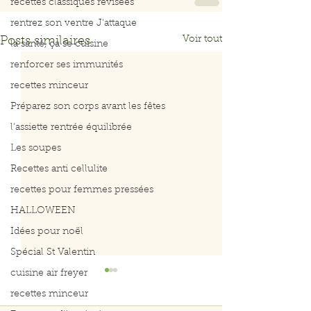
recettes classiques révisées
rentrez son ventre J'attaque
Voir tout
Posts similaires
la santé, ça se cuisine
renforcer ses immunités
recettes minceur
Préparez son corps avant les fêtes
l'assiette rentrée équilibrée
Les soupes
Recettes anti cellulite
recettes pour femmes pressées
HALLOWEEN
Idées pour noël
Spécial St Valentin
cuisine air freyer
recettes minceur