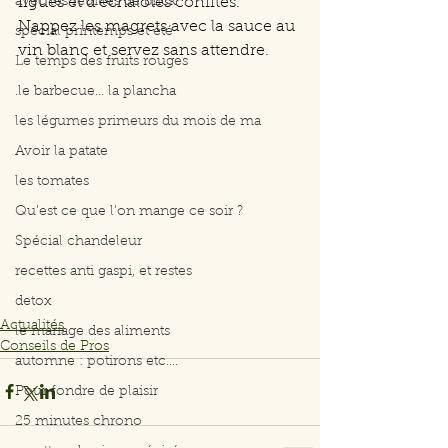
avec les feuilles de brick
figues et d'échalotes confites. 
Nappez les magrets avec la sauce au 
spécial printemps et été
vin blanc et servez sans attendre.
Le temps des fruits rouges
.le barbecue... la plancha
les légumes primeurs du mois de ma
Avoir la patate
les tomates
Qu’est ce que l’on mange ce soir ?
Spécial chandeleur
recettes anti gaspi, et restes
detox
Actualités
le mariage des aliments
Conseils de Pros
automne : potirons etc....
Pour fondre de plaisir
25 minutes chrono