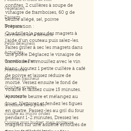
Poissons et fruits de mer
confites, 2 cuillères à soupe de 
Végétarien
vinaigre de framboises, 60 g de 
Desserts
beurre allégé, sel, poivre
Boissons
Préparation :
Quadrillez la peau des magrets à 
Les menus de la semaine
l'aide d'un couteau puis salez-les. 
Petits déjeuners
Faites griller à sec les magrets dans 
Actualités
une poêle Déglacez le vinaigre de 
Conseils de Pros
framboises et mouillez avec le vin 
blanc. Ajoutez 1 petite cuillère à café 
Promotions
de poivre et laissez réduire de 
Recettes fraicheur
moitié. Versez ensuite le fond de 
Quiches et tartes
volaille et laissez cuire 15 minutes. 
les avocats
Ajoutez le beurre et mélangez au 
fouet. Nettoyez et fendez les figues 
la cuisine sans gluten
en quatre. Passez-les au gril du four 
cuisine au micro ondes
pendant 1-2 minutes, Dressez les 
Cuisine mini budget, mais goûteuse
magrets sur une assiette entourés de 