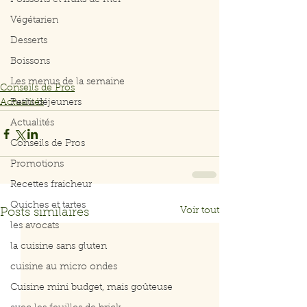
Poissons et fruits de mer
Végétarien
Desserts
Boissons
Les menus de la semaine
Conseils de Pros
Actualités
Petits déjeuners
Actualités
Conseils de Pros
Promotions
Recettes fraicheur
Quiches et tartes
Voir tout
Posts similaires
les avocats
la cuisine sans gluten
cuisine au micro ondes
Cuisine mini budget, mais goûteuse