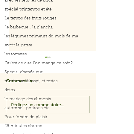
avec les feuilles de brick
spécial printemps et été
Le temps des fruits rouges
.le barbecue... la plancha
les légumes primeurs du mois de ma
Avoir la patate
les tomates
Qu’est ce que l’on mange ce soir ?
Spécial chandeleur
recettes anti gaspi, et restes
Commentaires
detox
le mariage des aliments
Rédigez un commentaire...
Filet de saumon aux
Menu du 29 jui
automne : potirons etc....
herbes et citron
juillet 2026
Pour fondre de plaisir
25 minutes chrono