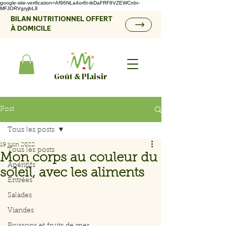
google-site-verification=Af96NLa4or6t-tkDaFRF8VZEWCnbr-
MFJORVgryjbL8
BILAN NUTRITIONNEL OFFERT
À DOMICILE
Goût & Plaisir
Post
Tous les posts
19 juin 2022
Tous les posts
Mon corps au couleur du
Apéritifs
soleil, avec les aliments
Entrées
Salades
Viandes