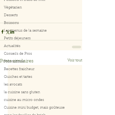
Poissons et fruits de mer
Végétarien
Desserts
Boissons
Les menus de la semaine
Petits déjeuners
Actualités
Conseils de Pros
Voir tout
Posts similaires
Promotions
Recettes fraicheur
Quiches et tartes
les avocats
la cuisine sans gluten
cuisine au micro ondes
Cuisine mini budget, mais goûteuse