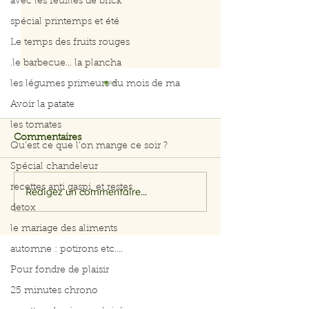
avec les feuilles de brick
spécial printemps et été
Le temps des fruits rouges
.le barbecue... la plancha
les légumes primeurs du mois de ma
Avoir la patate
les tomates
Commentaires
Qu’est ce que l’on mange ce soir ?
Spécial chandeleur
recettes anti gaspi, et restes
Rédigez un commentaire...
Salade rapide d’avocat,
Menus du 3 au 
pomme et crevettes
2026
detox
le mariage des aliments
automne : potirons etc....
Pour fondre de plaisir
25 minutes chrono