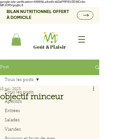
google-site-verification=Af96NLa4or6t-tkDaFRF8VZEWCnbr-
MFJORVgryjbL8
BILAN NUTRITIONNEL OFFERT
À DOMICILE
Goût & Plaisir
Post
Tous les posts
13 juil. 2023
Tous les posts
objectif minceur
Apéritifs
Entrées
Salades
Viandes