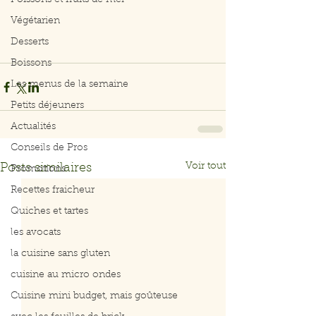
Poissons et fruits de mer
Végétarien
Desserts
Boissons
Les menus de la semaine
Petits déjeuners
Actualités
Conseils de Pros
Voir tout
Posts similaires
Promotions
Recettes fraicheur
Quiches et tartes
les avocats
la cuisine sans gluten
cuisine au micro ondes
Cuisine mini budget, mais goûteuse