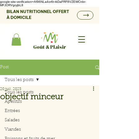
google-site-verification=Af96NLa4or6t-tkDaFRF8VZEWCnbr-
MFJORVgryjbL8
BILAN NUTRITIONNEL OFFERT
À DOMICILE
Goût & Plaisir
Post
Tous les posts
20 juil. 2023
Tous les posts
objectif minceur
Apéritifs
Entrées
Salades
Viandes