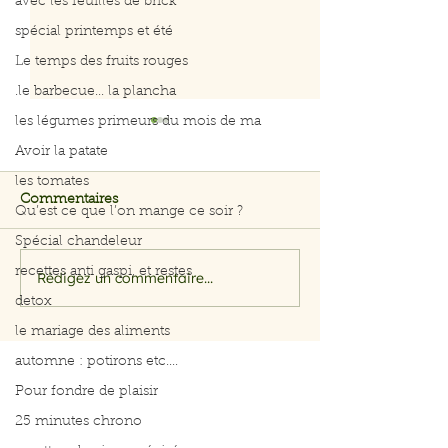
avec les feuilles de brick
spécial printemps et été
Le temps des fruits rouges
.le barbecue... la plancha
les légumes primeurs du mois de ma
Avoir la patate
les tomates
Commentaires
Qu’est ce que l’on mange ce soir ?
Spécial chandeleur
recettes anti gaspi, et restes
Rédigez un commentaire...
Salade rapide d’avocat,
Menus du 3 au 
pomme et crevettes
2026
detox
le mariage des aliments
automne : potirons etc....
Pour fondre de plaisir
25 minutes chrono