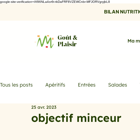
google-site-verification=Af96NLa4or6t-tkDaFRF8VZEWCnbr-MFJORVgryjbL8
BILAN NUTRITIO
Goût &
Ma m
Plaisir
Tous les posts
Apéritifs
Entrées
Salades
25 avr. 2023
Desserts
Boissons
Les menus de la semaine
objectif minceur
Promotions
Recettes fraicheur
Quiches et ta