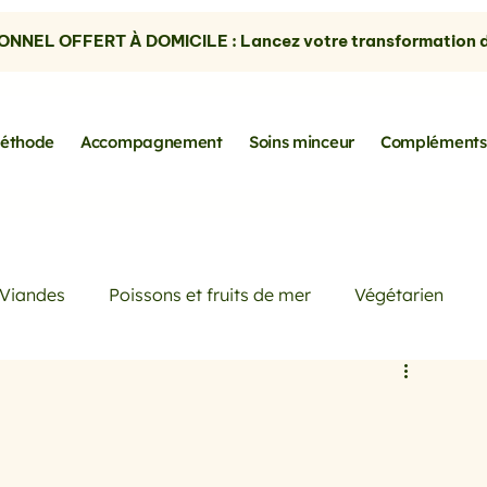
NNEL OFFERT À DOMICILE : Lancez votre transformation dè
éthode
Accompagnement
Soins minceur
Compléments
Viandes
Poissons et fruits de mer
Végétarien
Petits déjeuners
Actualités
Conseils de Pros
rtes
les avocats
la cuisine sans gluten