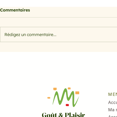
Commentaires
Rédigez un commentaire...
Morosil bienfaits : l'actif
Salade rap
naturel à base d'orange
pomme et 
sanguine pour sculpter
votre silhouette
ME
Accu
Ma 
Goût & Plaisir
Acc