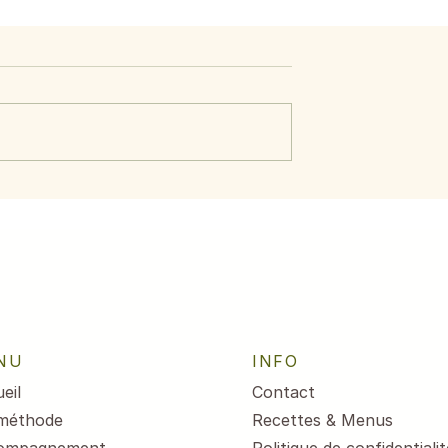
ide d’avocat,
Menus du 3 au 7 août
crevettes
2026
NU
INFO
eil
Contact
méthode
Recettes & Menus
ompagnement
Politique de confidentialit