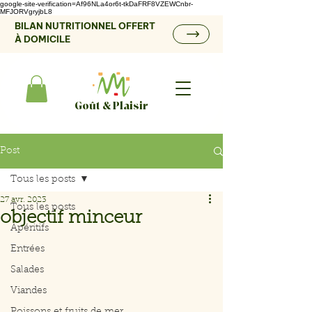
google-site-verification=Af96NLa4or6t-tkDaFRF8VZEWCnbr-
MFJORVgryjbL8
BILAN NUTRITIONNEL OFFERT
À DOMICILE
Goût & Plaisir
Post
Tous les posts
27 avr. 2023
Tous les posts
objectif minceur
Apéritifs
Entrées
Salades
Viandes