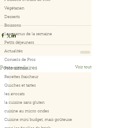
Poissons et fruits de mer
Végétarien
Desserts
Boissons
Les menus de la semaine
Petits déjeuners
Actualités
Conseils de Pros
Voir tout
Posts similaires
Promotions
Recettes fraicheur
Quiches et tartes
les avocats
la cuisine sans gluten
cuisine au micro ondes
Cuisine mini budget, mais goûteuse