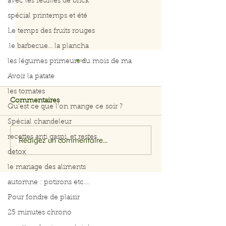
avec les feuilles de brick
spécial printemps et été
Le temps des fruits rouges
.le barbecue... la plancha
les légumes primeurs du mois de ma
Avoir la patate
les tomates
Commentaires
Qu’est ce que l’on mange ce soir ?
Spécial chandeleur
recettes anti gaspi, et restes
Rédigez un commentaire...
Salade rapide d’avocat,
Menus du 3 au 
pomme et crevettes
2026
detox
le mariage des aliments
automne : potirons etc....
Pour fondre de plaisir
25 minutes chrono