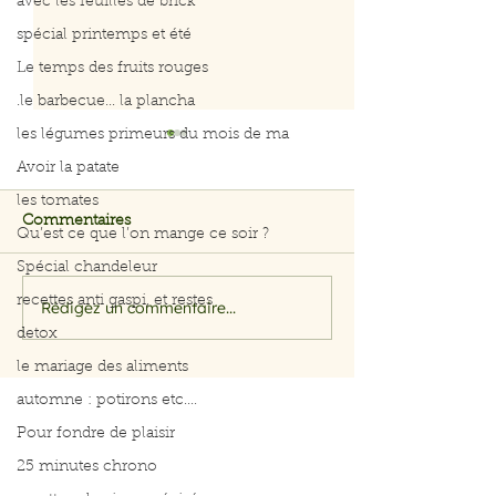
avec les feuilles de brick
spécial printemps et été
Le temps des fruits rouges
.le barbecue... la plancha
les légumes primeurs du mois de ma
Avoir la patate
les tomates
Commentaires
Qu’est ce que l’on mange ce soir ?
Spécial chandeleur
recettes anti gaspi, et restes
Rédigez un commentaire...
Salade rapide d’avocat,
Menus du 3 au 
pomme et crevettes
2026
detox
le mariage des aliments
automne : potirons etc....
Pour fondre de plaisir
25 minutes chrono