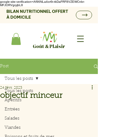
google-site-verification=Af96NLa4or6t-tkDaFRF8VZEWCnbr-
MFJORVgryjbL8
BILAN NUTRITIONNEL OFFERT
À DOMICILE
Goût & Plaisir
Post
Tous les posts
24 févr. 2023
Tous les posts
objectif minceur
Apéritifs
Entrées
Salades
Viandes