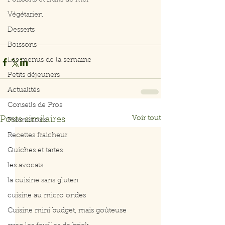
Poissons et fruits de mer
Végétarien
Desserts
Boissons
Les menus de la semaine
Petits déjeuners
Actualités
Conseils de Pros
Voir tout
Posts similaires
Promotions
Recettes fraicheur
Quiches et tartes
les avocats
la cuisine sans gluten
cuisine au micro ondes
Cuisine mini budget, mais goûteuse