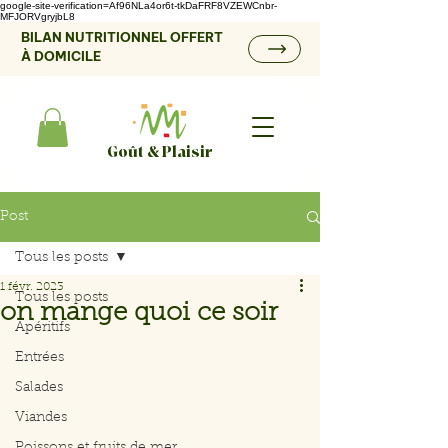
google-site-verification=Af96NLa4or6t-tkDaFRF8VZEWCnbr-
MFJORVgryjbL8
BILAN NUTRITIONNEL OFFERT
À DOMICILE
Goût & Plaisir
Post
Tous les posts
1 févr. 2023
Tous les posts
on mange quoi ce soir
Apéritifs
Entrées
Salades
Viandes