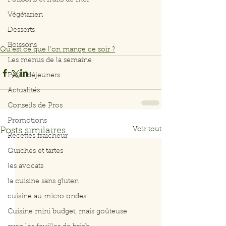
Poissons et fruits de mer
Végétarien
Desserts
Boissons
Qu’est ce que l’on mange ce soir ?
Les menus de la semaine
Petits déjeuners
Actualités
Conseils de Pros
Promotions
Voir tout
Posts similaires
Recettes fraicheur
Quiches et tartes
les avocats
la cuisine sans gluten
cuisine au micro ondes
Cuisine mini budget, mais goûteuse