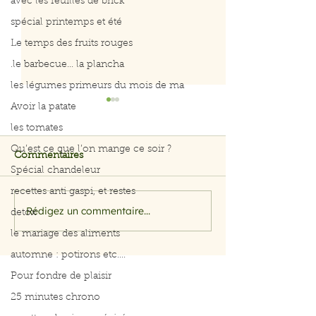
avec les feuilles de brick
spécial printemps et été
Le temps des fruits rouges
.le barbecue... la plancha
les légumes primeurs du mois de ma
Avoir la patate
les tomates
Qu’est ce que l’on mange ce soir ?
Commentaires
Spécial chandeleur
recettes anti gaspi, et restes
on mange quoi ce soir
on mange quoi 
Rédigez un commentaire...
detox
le mariage des aliments
automne : potirons etc....
Pour fondre de plaisir
25 minutes chrono