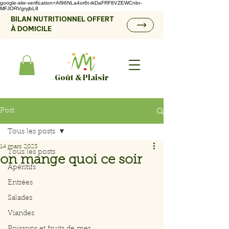
google-site-verification=Af96NLa4or6t-tkDaFRF8VZEWCnbr-
MFJORVgryjbL8
BILAN NUTRITIONNEL OFFERT
À DOMICILE
Goût & Plaisir
Post
Tous les posts
14 mars 2023
Tous les posts
on mange quoi ce soir
Apéritifs
Entrées
Salades
Viandes