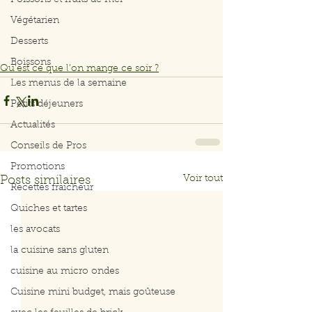
Poissons et fruits de mer
Végétarien
Desserts
Boissons
Qu’est ce que l’on mange ce soir ?
Les menus de la semaine
Petits déjeuners
Actualités
Conseils de Pros
Promotions
Voir tout
Posts similaires
Recettes fraicheur
Quiches et tartes
les avocats
la cuisine sans gluten
cuisine au micro ondes
Cuisine mini budget, mais goûteuse