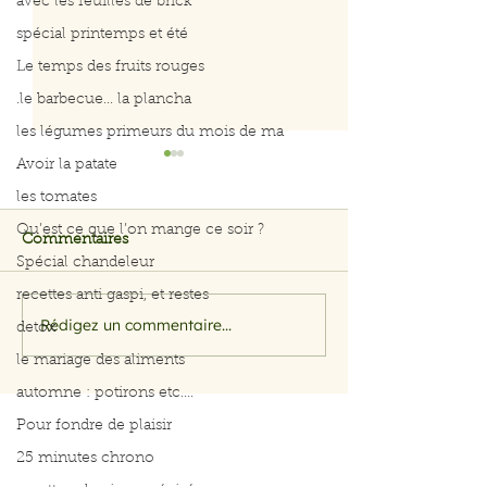
avec les feuilles de brick
spécial printemps et été
Le temps des fruits rouges
.le barbecue... la plancha
les légumes primeurs du mois de ma
Avoir la patate
les tomates
Qu’est ce que l’on mange ce soir ?
Commentaires
Spécial chandeleur
recettes anti gaspi, et restes
on mange quoi ce soir
on mange quoi 
Rédigez un commentaire...
detox
le mariage des aliments
automne : potirons etc....
Pour fondre de plaisir
25 minutes chrono