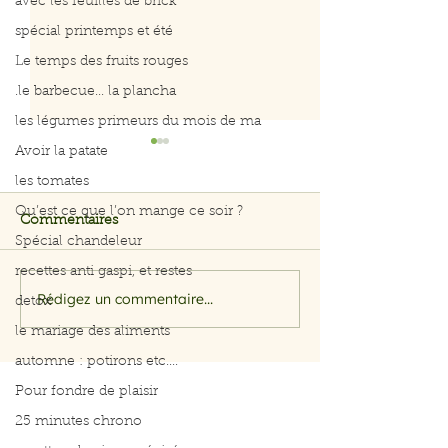
avec les feuilles de brick
spécial printemps et été
Le temps des fruits rouges
.le barbecue... la plancha
les légumes primeurs du mois de ma
Avoir la patate
les tomates
Qu’est ce que l’on mange ce soir ?
Commentaires
Spécial chandeleur
recettes anti gaspi, et restes
on mange quoi ce soir
on mange quoi 
Rédigez un commentaire...
detox
le mariage des aliments
automne : potirons etc....
Pour fondre de plaisir
25 minutes chrono