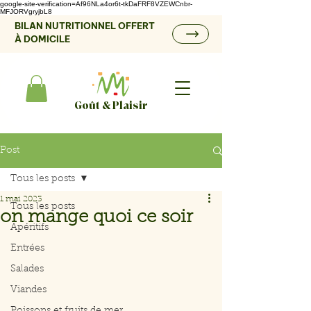
google-site-verification=Af96NLa4or6t-tkDaFRF8VZEWCnbr-
MFJORVgryjbL8
BILAN NUTRITIONNEL OFFERT
À DOMICILE
Goût & Plaisir
Post
Tous les posts
1 mai 2023
Tous les posts
on mange quoi ce soir
Apéritifs
Entrées
Salades
Viandes