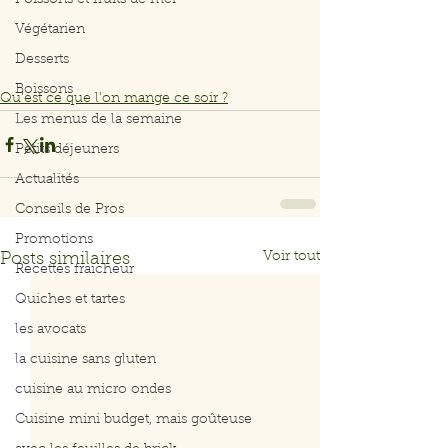
Poissons et fruits de mer
Végétarien
Desserts
Boissons
Qu’est ce que l’on mange ce soir ?
Les menus de la semaine
Petits déjeuners
Actualités
Conseils de Pros
Promotions
Voir tout
Posts similaires
Recettes fraicheur
Quiches et tartes
les avocats
la cuisine sans gluten
cuisine au micro ondes
Cuisine mini budget, mais goûteuse